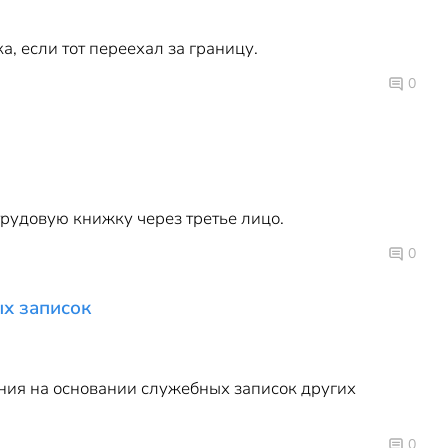
, если тот переехал за границу.
0
рудовую книжку через третье лицо.
0
ых записок
ния на основании служебных записок других
0