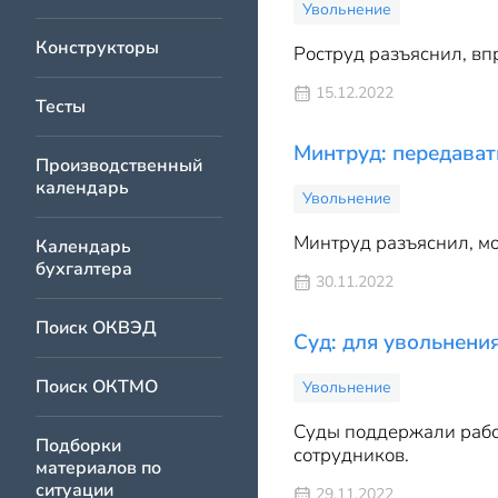
Увольнение
Конструкторы
Роструд разъяснил, вп
15.12.2022
Тесты
Минтруд: передават
Производственный
календарь
Увольнение
Минтруд разъяснил, мо
Календарь
бухгалтера
30.11.2022
Поиск ОКВЭД
Суд: для увольнени
Поиск ОКТМО
Увольнение
Суды поддержали работ
Подборки
сотрудников.
материалов по
ситуации
29.11.2022