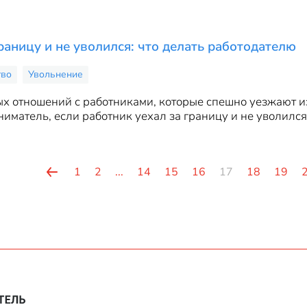
раницу и не уволился: что делать работодателю
тво
Увольнение
х отношений с работниками, которые спешно уезжают из
иматель, если работник уехал за границу и не уволился
1
2
...
14
15
16
17
18
19