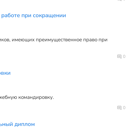
 работе при сокращении
ников, имеющих преимущественное право при
0
овки
ужебную командировку.
0
льный диплом