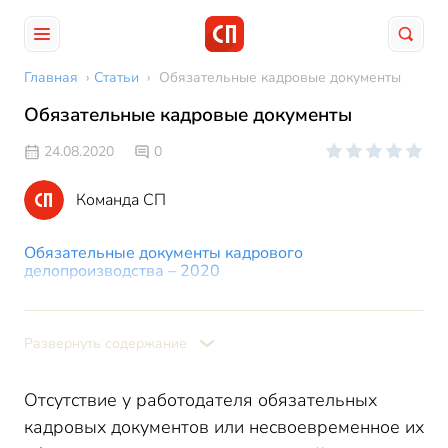
Главная
›
Статьи
›
Обязательные кадровые документы
Обязательные кадровые документы
24.08.2020
0
Команда СП
Обязательные документы кадрового
делопроизводства – 2020
ООО: обязательные кадровые документы
Микропредприятие: обязательные кадровые
Развернуть содержание
документы
Обязательные кадровые документы для ИП
Отсутствие у работодателя обязательных
кадровых документов или несвоевременное их