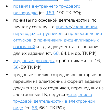
правила внутреннего трудового
распорядка
(ст.
189
, 190 ТК РФ);
приказы по основной деятельности и по
личному составу – о
приеме
/
увольнении
,
переводах сотрудников
, о
предоставлении
отпусков
, о
применении дисциплинарных
взысканий
и т.д. и документы - основания
для их издания (ст.
68
, 84.1 и др. ТК РФ);
трудовые договоры
с работниками (ст. 16,
56
-59 ТК РФ);
трудовые книжки сотрудников, которые не
перешли на электронный формат ведения
документа; на сотрудников, перешедших на
электронные ТК, ведутся «
Сведения о
трудовой деятельности» в электронном
виде
(ст.
66
, 66.1 ТК РФ);