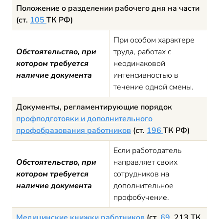
Положение о разделении рабочего дня на части
(ст.
105
ТК РФ)
При особом характере
Обстоятельство, при
труда, работах с
котором требуется
неодинаковой
наличие документа
интенсивностью в
течение одной смены.
Документы, регламентирующие порядок
профподготовки и дополнительного
профобразования работников
(ст.
196
ТК РФ)
Если работодатель
Обстоятельство, при
направляет своих
котором требуется
сотрудников на
наличие документа
дополнительное
профобучение.
Медицинские книжки работников
(ст.
69
, 213 ТК