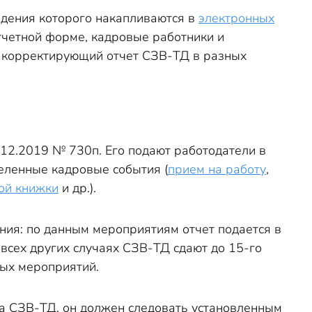
 заявления
едения которого накапливаются в
электронных
аны
отчетной форме, кадровые работники и
ть корректирующий отчет СЗВ-ТД в разных
б увольнении
2.2019 № 730п. Его подают работодатели в
еленные кадровые события (
прием на работу
,
ой книжки
и др.).
ия: по данным мероприятиям отчет подается в
всех других случаях СЗВ-ТД сдают до 15-го
вых мероприятий.
та СЗВ-ТД, он должен следовать установленным