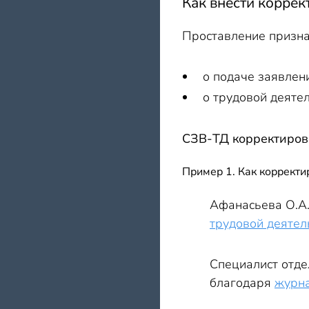
Как внести корре
Проставление призна
о подаче заявлен
о трудовой деятел
СЗВ-ТД корректировк
Пример 1. Как корректи
Афанасьева О.А.
трудовой деятел
Специалист отде
благодаря
журна