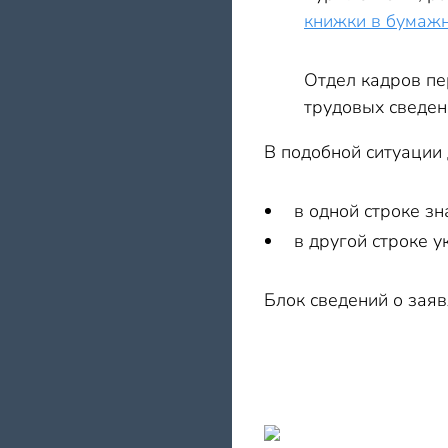
книжки в бумаж
Отдел кадров пе
трудовых сведен
В подобной ситуации 
в одной строке з
в другой строке 
Блок сведений о зая