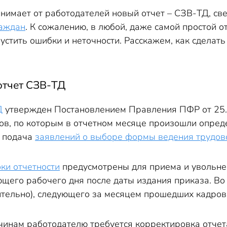
орректировать СЗВ-ТД, если неверно указана дата подачи
нимает от работодателей новый отчет – СЗВ-ТД, св
сделать корректирующую СЗВ-ТД, если заявления перепут
раждан
. К сожалению, в любой, даже самой простой 
ении: корректировка
пустить ошибки и неточности. Расскажем, как сдела
скорректировать СЗВ-ТД, если указаны неверные данные о
ть отчет СЗВ-ТД, если допущены ошибки в других блоках
отчет СЗВ-ТД
Д
утвержден Постановлением Правления ПФР от 25.1
ов, по которым в отчетном месяце произошли опред
, подача
заявлений о выборе формы ведения трудов
ки отчетности
предусмотрены для приема и увольнен
щего рабочего дня после даты издания приказа. Во 
ительно), следующего за месяцем прошедших кадро
ичинам работодателю требуется корректировка отче