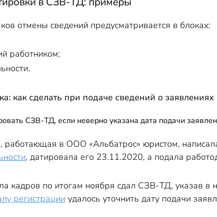
ктировки в СЗВ-ТД: примеры
ков отмены сведений предусматривается в блоках:
ий работником;
ьности.
а: как сделать при подаче сведений о заявлениях
ровать СЗВ-ТД, если неверно указана дата подачи заявле
, работающая в ООО «Альбатрос» юристом, написа
ьности
, датировала его 23.11.2020, а подала работо
ла кадров по итогам ноября сдал СЗВ-ТД, указав в 
лу регистрации
удалось уточнить дату подачи заявл