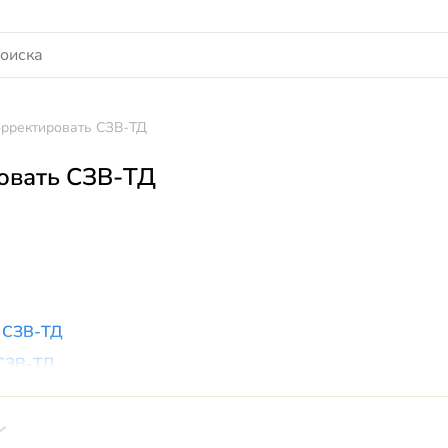
орректировать СЗВ-ТД
овать СЗВ-ТД
 СЗВ-ТД
 СЗВ-ТД
вки в СЗВ-ТД: примеры
вка: как сделать при подаче сведений о заявлениях