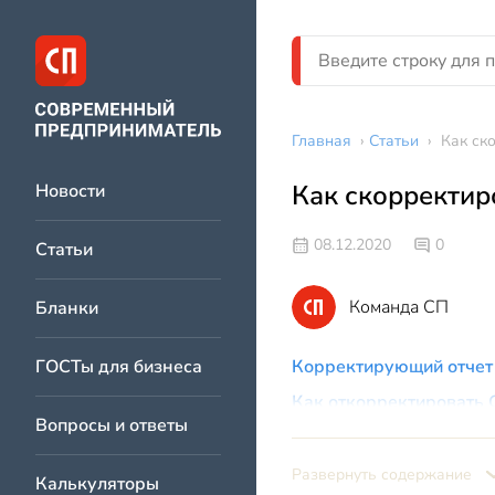
Главная
›
Статьи
›
Как ск
Как скорректир
Новости
08.12.2020
0
Статьи
Команда СП
Бланки
ГОСТы для бизнеса
Корректирующий отчет
Как откорректировать
Вопросы и ответы
Как внести корректиро
СЗВ-ТД корректиро
Развернуть содержание
Калькуляторы