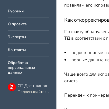
правилам его исправ
Рубрики
Как откорректиро
О проекте
По факту обнаружени
Эксперты
ТД в соответствии с п
Контакты
недостоверные св
верные данные на
Обработка
персональных
данных
Чаще всего для испр
отчета.
СП Дзен-канал
Подписывайтесь
Перейдем к примера