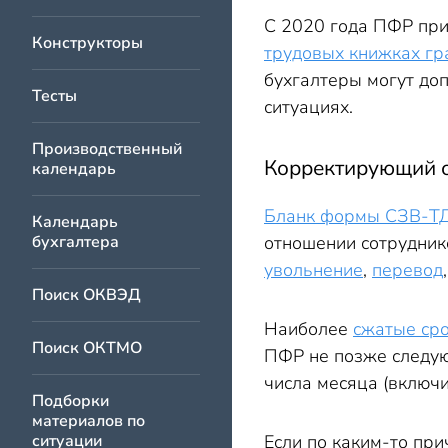
Пример 1. Как к
С 2020 года ПФР при
Пример 2. Как 
Конструкторы
трудовых книжках г
СЗВ-ТД при увольн
бухгалтеры могут до
Тесты
Пример 3. Как 
ситуациях.
Как скорректирова
Производственный
Корректирующий 
Заключение
календарь
Бланк формы СЗВ-Т
Календарь
бухгалтера
отношении сотрудник
увольнение
,
перевод
Поиск ОКВЭД
Наиболее
сжатые сро
Поиск ОКТМО
ПФР не позже следую
числа месяца (включ
Подборки
материалов по
ситуации
Если по каким-то пр