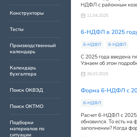
НДФЛ с районным коэф
Конструкторы
11.04.2025
Тесты
6-НДФЛ в 2025 году
6-НДФЛ
6-НДФЛ
Производственный
календарь
С 2025 года введена п
Узнаем об этом подробн
Календарь
бухгалтера
26.03.2025
Форма 6-НДФЛ с 20
Поиск ОКВЭД
6-НДФЛ
Поиск ОКТМО
Расчет 6-НДФЛ с 2025 
обновился. То есть на
Подборки
заполнении? Когда фо
материалов по
ситуации