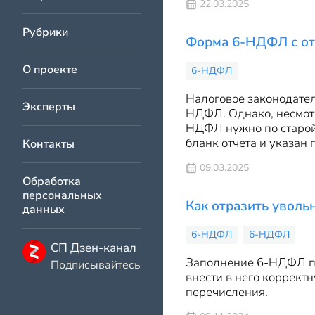
22.03.2025
Рубрики
Форма 6-НДФЛ с отч
О проекте
6-НДФЛ
Налоговое законодател
Эксперты
НДФЛ. Однако, несмотр
НДФЛ нужно по старой 
бланк отчета и указан 
Контакты
09.03.2025
Обработка
персональных
Как отразить увол
данных
6-НДФЛ
6-НДФЛ
СП Дзен-канал
Заполнение 6-НДФЛ пр
Подписывайтесь
внести в него коррек
перечисления.