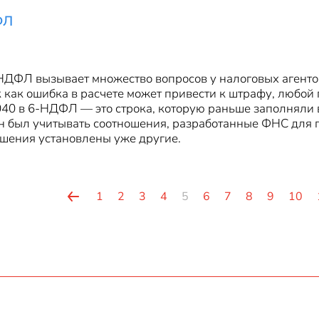
ФЛ
ДФЛ вызывает множество вопросов у налоговых агент
 как ошибка в расчете может привести к штрафу, любой 
40 в 6-НДФЛ — это строка, которую раньше заполняли в 
ан был учитывать соотношения, разработанные ФНС для п
шения установлены уже другие.
1
2
3
4
5
6
7
8
9
10