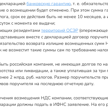
 декларацией
банковскую гарантию
, т. е. обязатель
ние о возмещении будет отменено. При этом сумма 
ога, срок ее действия быть не менее 10 месяцев, а
суток с момента ее выдачи;
пающих резидентами
территорий ОСЭР
(опережающег
едставивших вместе с декларацией договор поручит
бязательство возврата излишне возмещенных сумм 
 не возместит такие суммы сам по требованию нало
ыть российская компания, не имеющая долгов по на
ротства или ликвидации, а также уплатившая за три
енее 2 млрд. руб. налогов. Размер поручительств 
ивов поручителя на последнюю отчетную дату.
учения возмещения НДС компании, соответствующи
кларации должны подать в ИФНС заявление. На его 