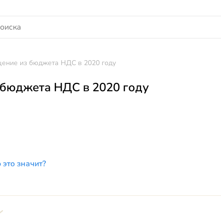
ение из бюджета НДС в 2020 году
бюджета НДС в 2020 году
 это значит?
ение НДС из бюджета: схема
в общем порядке