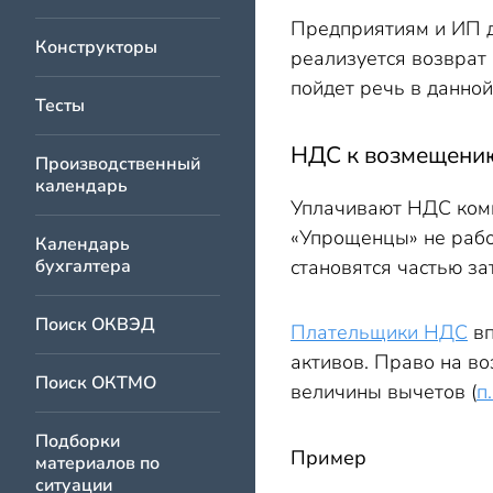
Как возместить НДС в 
Предприятиям и ИП д
НДС: возмещение из бю
Конструкторы
реализуется возврат 
пойдет речь в данной
Тесты
НДС к возмещению:
Производственный
календарь
Уплачивают НДС комп
«Упрощенцы» не рабо
Календарь
бухгалтера
становятся частью за
Поиск ОКВЭД
Плательщики НДС
вп
активов. Право на в
Поиск ОКТМО
величины вычетов (
п
Подборки
Пример
материалов по
ситуации