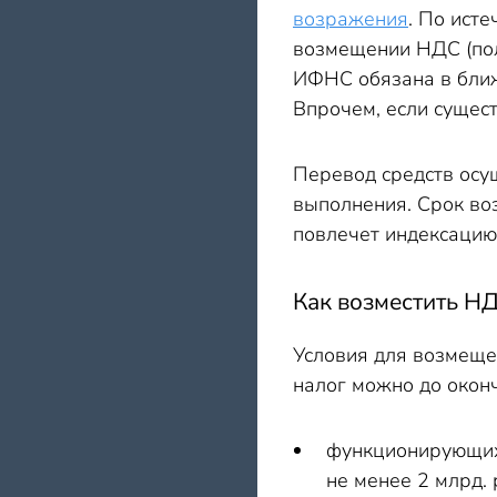
возражения
. По ист
возмещении НДС (пол
ИФНС обязана в ближ
Впрочем, если сущест
Перевод средств осу
выполнения. Срок во
повлечет индексацию
Как возместить НД
Условия для возмеще
налог можно до окон
функционирующих 
не менее 2 млрд. р