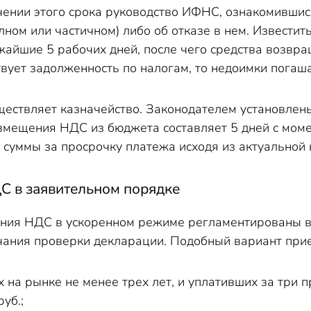
ечении этого срока руководство ИФНС, ознакомивши
ном или частичном) либо об отказе в нем. Извести
айшие 5 рабочих дней, после чего средства возвра
вует задолженность по налогам, то недоимки погаша
ществляет казначейство. Законодателем установлен
змещения НДС из бюджета составляет 5 дней с мо
 суммы за просрочку платежа исходя из актуальной 
С в заявительном порядке
ния НДС в ускоренном режиме регламентированы в с
чания проверки декларации. Подобный вариант при
на рынке не менее трех лет, и уплативших за три 
уб.;