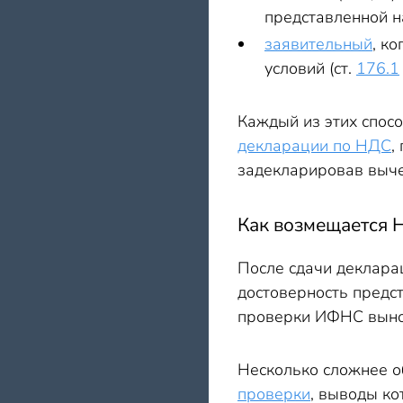
представленной н
заявительный
, к
условий (ст.
176.1
Каждый из этих спос
декларации по НДС
,
задекларировав выче
Как возмещается 
После сдачи деклара
достоверность предст
проверки ИФНС вынос
Несколько сложнее о
проверки
, выводы ко