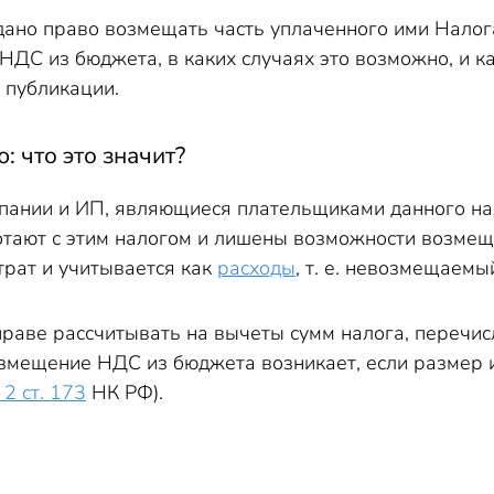
заявительном порядке
ано право возмещать часть уплаченного ими Налога 
джета в условиях кризиса
НДС из бюджета, в каких случаях это возможно, и 
 публикации.
 что это значит?
ании и ИП, являющиеся плательщиками данного нал
тают с этим налогом и лишены возможности возмеща
трат и учитывается как
расходы
, т. е. невозмещаемы
раве рассчитывать на вычеты сумм налога, перечис
озмещение НДС из бюджета возникает, если размер 
. 2 ст. 173
НК РФ).