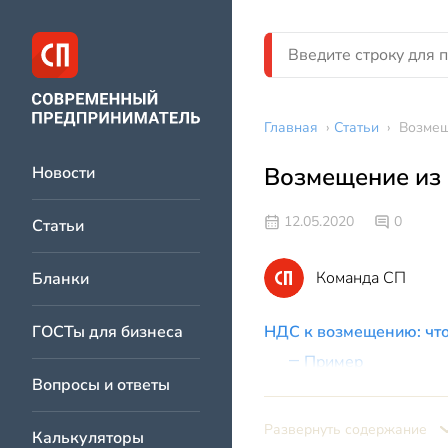
Главная
›
Статьи
›
Возмещ
Возмещение из 
Новости
12.05.2020
0
Статьи
Команда СП
Бланки
ГОСТы для бизнеса
НДС к возмещению: что
Пример
Вопросы и ответы
Как происходит возмещ
Как возмещается НДС 
Развернуть содержание
Калькуляторы