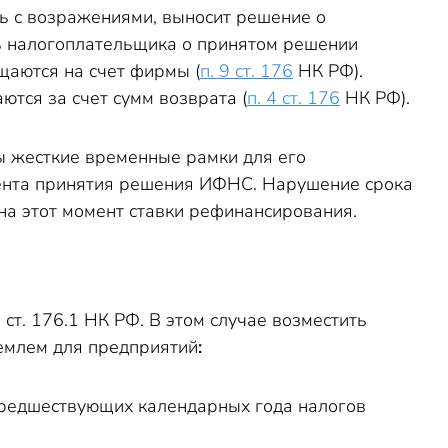
сь с возражениями, выносит решение о
ть налогоплательщика о принятом решении
щаются на счет фирмы (
п. 9 ст. 176
НК РФ).
ются за счет сумм возврата (
п. 4 ст. 176
НК РФ).
ы жесткие временные рамки для его
мента принятия решения ИФНС. Нарушение срока
на этот момент ставки рефинансирования.
т. 176.1 НК РФ. В этом случае возместить
емлем для предприятий
:
предшествующих календарных года налогов