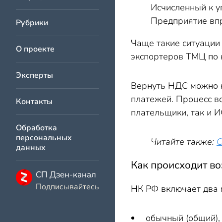
Исчисленный к у
Предприятие впр
Рубрики
Чаще такие ситуации 
О проекте
экспортеров ТМЦ по н
Эксперты
Вернуть НДС можно н
платежей. Процесс в
Контакты
плательщики, так и 
Обработка
персональных
Читайте также:
С
данных
Как происходит в
СП Дзен-канал
Подписывайтесь
НК РФ включает два
обычный (общий),