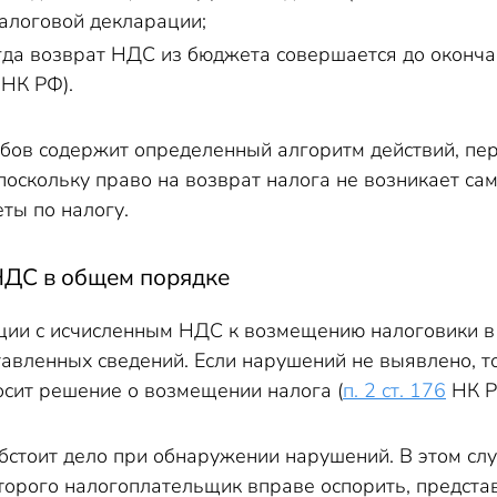
алоговой декларации;
огда возврат НДС из бюджета совершается до оконч
НК РФ).
обов содержит определенный алгоритм действий, пе
 поскольку право на возврат налога не возникает сам
ты по налогу.
НДС в общем порядке
ции с исчисленным НДС к возмещению налоговики 
авленных сведений. Если нарушений не выявлено, то
ит решение о возмещении налога (
п. 2 ст. 176
НК Р
бстоит дело при обнаружении нарушений. В этом сл
торого налогоплательщик вправе оспорить, предста