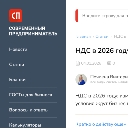
Главная
›
Статьи
›
НДС в 
НДС в 2026 год
Новости
04.01.2026
0
Статьи
Печиева Виктори
Бланки
все виды систем нало
ГОСТы для бизнеса
НДС в 2026 году: изм
условия ждут бизнес 
Вопросы и ответы
Кратко о действующем
Калькуляторы