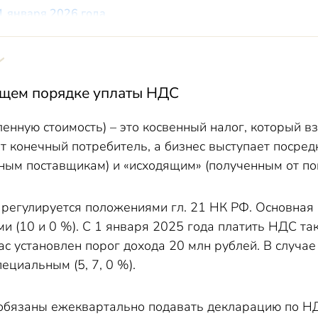
1 января 2026 года
 по НДС на УСН
С на 2026 год
026 году
ющем порядке уплаты НДС
ии
енную стоимость) – это косвенный налог, который в
ит конечный потребитель, а бизнес выступает посре
ным поставщикам) и «исходящим» (полученным от по
регулируется положениями гл. 21 НК РФ. Основная 
и (10 и 0 %). С 1 января 2025 года платить НДС т
час установлен порог дохода 20 млн рублей. В случ
ециальным (5, 7, 0 %).
бязаны ежеквартально подавать декларацию по НДС