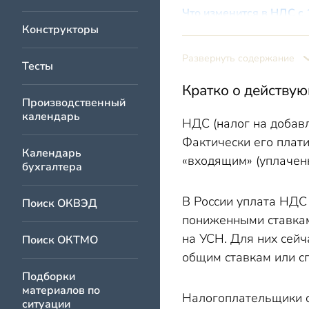
Что изменится в НДС с 
Конструкторы
Изменение лимита
Нулевая ставка НД
Развернуть содержание
Тесты
НДС (общепит) в 2
Кратко о действу
НДС в туриндустр
Производственный
календарь
Заключение
НДС (налог на добавл
Фактически его плат
Календарь
«входящим» (уплачен
бухгалтера
В России уплата НДС 
Поиск ОКВЭД
пониженными ставкам
на УСН. Для них сей
Поиск ОКТМО
общим ставкам или сп
Подборки
материалов по
Налогоплательщики о
ситуации