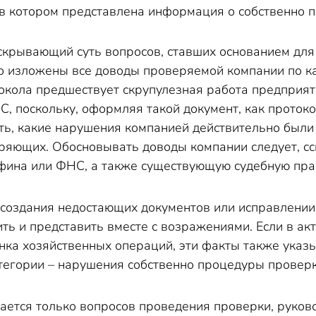
 в котором представлена информация о собственно п
скрывающий суть вопросов, ставших основанием для
о изложены все доводы проверяемой компании по к
окола предшествует скрупулезная работа предприят
, поскольку, оформляя такой документ, как протокол
ать, какие нарушения компанией действительно были
яющих. Обосновывать доводы компании следует, сс
ина или ФНС, а также существующую судебную пра
оздания недостающих документов или исправлении н
ить и представить вместе с возражениями. Если в а
нка хозяйственных операций, эти факты также указ
атегории – нарушения собственно процедуры провер
сается только вопросов проведения проверки, рук