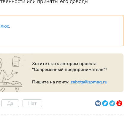
твенности или приняты его доводы.
Плюс
.
Хотите стать автором проекта
"Современный предприниматель"?
Пишите на почту:
zabota@spmag.ru
Да
Нет