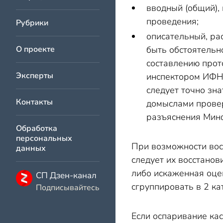
вводный (общий),
проведения;
Рубрики
описательный, ра
О проекте
быть обстоятельн
составлению прот
Эксперты
инспектором ИФНС
следует точно зн
Контакты
домыслами провер
разъяснения Минф
Обработка
персональных
При возможности восс
данных
следует их восстанов
либо искаженная оце
СП Дзен-канал
сгруппировать в 2 к
Подписывайтесь
Если оспаривание ка