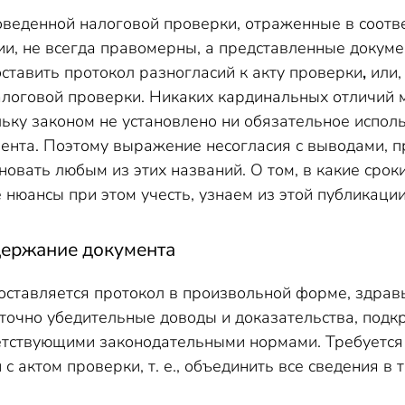
роведенной налоговой проверки, отраженные в соотв
и, не всегда правомерны, а представленные докуме
ставить протокол разногласий к акту проверки
,
или,
алоговой проверки. Никаких кардинальных отличий
льку законом не установлено ни обязательное испол
ента. Поэтому выражение несогласия с выводами, п
новать любым из этих названий. О том, в какие сро
 нюансы при этом учесть, узнаем из этой публикации
ержание документа
составляется протокол в произвольной форме, здрав
аточно убедительные доводы и доказательства, по
етствующими законодательными нормами. Требуется 
с актом проверки, т. е., объединить все сведения в 