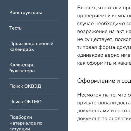
Бывает, что итоги п
Конструкторы
проверяемой компани
случае необходимо со
Тесты
возражение на акт н
не существует, поско
Производственный
типовая форма докум
календарь
одинаково верно име
как оформить и какие
Календарь
бухгалтера
Оформление и сод
Поиск ОКВЭД
Несмотря на то, что 
Поиск ОКТМО
присутствовали дост
документами и соотв
Подборки
документ по аналогии 
материалов по
ситуации