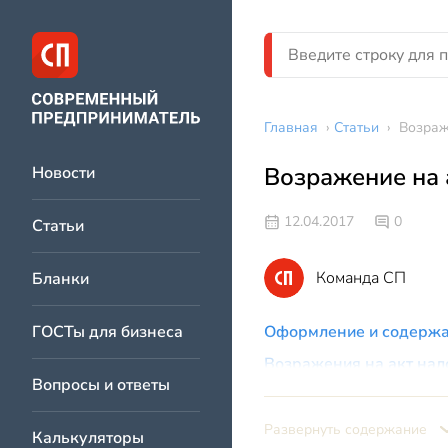
Главная
›
Статьи
›
Возраж
Возражение на 
Новости
12.04.2017
0
Статьи
Команда СП
Бланки
ГОСТы для бизнеса
Оформление и содержа
Возражения на акт нал
Вопросы и ответы
Образец возражен
Чего ожидать после п
Развернуть содержание
Калькуляторы