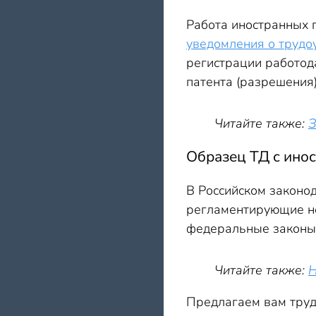
Работа иностранных 
уведомления о трудо
регистрации работода
патента (разрешения)
Читайте также:
З
Образец ТД с инос
В Российском законо
регламентирующие но
федеральные законы,
Читайте также:
Н
Предлагаем вам труд