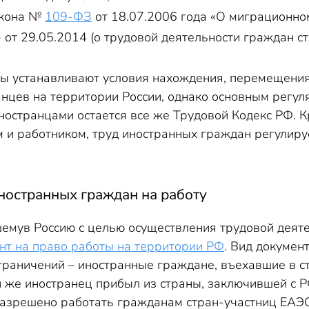
акона №
109-ФЗ
от 18.07.2006 года «О миграционном
 от 29.05.2014 (о трудовой деятельности граждан с
 устанавливают условия нахождения, перемещения
анцев на территории России, однако основным регу
ностранцами остается все же Трудовой Кодекс РФ. 
 и работником, труд иностранных граждан регулируе
ностранных граждан на работу
емув Россию с целью осуществления трудовой деят
нт на право работы на территории РФ
. Вид докумен
граничений – иностранные граждане, въехавшие в с
и же иностранец прибыл из страны, заключившей с 
 разрешено работать гражданам стран-участниц ЕАЭС