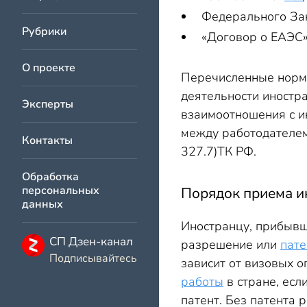
Федерального З
Рубрики
«Договор о ЕАЭС»
О проекте
Перечисленные нормы
деятельности иностр
Эксперты
взаимоотношения с и
между работодателем
Контакты
327.7)ТК РФ.
Обработка
персональных
Порядок приема и
данных
Иностранцу, прибывш
СП Дзен-канал
разрешение или
пате
Подписывайтесь
зависит от визовых о
работы
в стране, есл
патент. Без патента