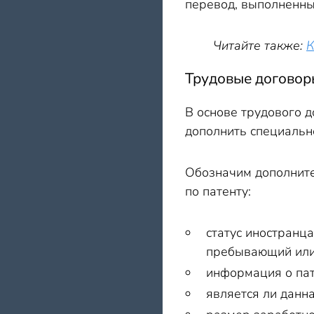
перевод, выполненны
Читайте также:
К
Трудовые договоры
В основе трудового 
дополнить специальн
Обозначим дополните
по патенту:
статус иностранц
пребывающий или
информация о пате
является ли данн