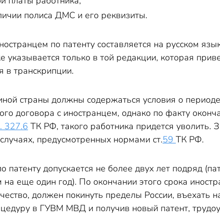
й платы работника;
ичии полиса ДМС и его реквизиты.
ностранцем по патенту составляется на русском язы
 указывается только в той редакции, которая прив
я в транскрипции.
иной страны должны содержаться условия о периоде
го договора с иностранцем, однако по факту оконча
т. 327.6
ТК РФ, такого работника придется уволить.
 случаях, предусмотренных нормами ст.
59
ТК РФ.
о патенту допускается не более двух лет подряд (па
м на еще один год). По окончании этого срока ино
чество, должен покинуть пределы России, въехать н
цедуру в ГУВМ МВД и получив новый патент, трудоу