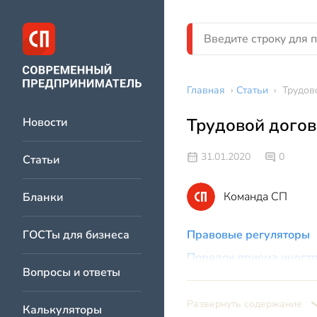
Главная
›
Статьи
›
Трудов
Трудовой догов
Новости
31.01.2020
0
Статьи
Команда СП
Бланки
ГОСТы для бизнеса
Правовые регуляторы
Порядок приема иност
Вопросы и ответы
Трудовые договоры с г
Образец ТД с иностран
Развернуть содержание
Калькуляторы