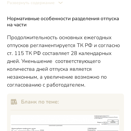
Развернуть содержание
Как оформляется разделение отпуска на части
Варианты оформления разделения отпуска:
Нормативные особенности разделения отпуска
Алгоритм действий для бухгалтера:
на части
Пример расчета отпуск за 14 дней отпуска
Продолжительность основных ежегодных
Как нельзя делить отпуск на части
отпусков регламентируется ТК РФ и согласно
Итоги
ст. 115 ТК РФ составляет 28 календарных
дней. Уменьшение соответствующего
количества дней отпуска является
незаконным, а увеличение возможно по
согласованию с работодателем.
Бланк по теме: