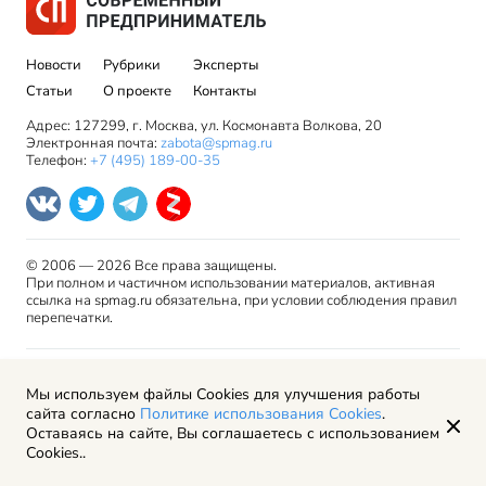
Новости
Рубрики
Эксперты
Статьи
О проекте
Контакты
Адрес: 127299, г. Москва, ул. Космонавта Волкова, 20
Электронная почта:
zabota@spmag.ru
Телефон:
+7 (495) 189-00-35
© 2006 — 2026 Все права защищены.
При полном и частичном использовании материалов, активная
ссылка на spmag.ru обязательна, при условии соблюдения правил
перепечатки.
Правила использования материалов сайта и авторские
Мы используем файлы Cookies для улучшения работы
права
сайта согласно
Политике использования Cookies
.
Пользовательское соглашение
Оставаясь на сайте, Вы соглашаетесь с использованием
Политика обработки персональных данных
Cookies..
Рекламодателям