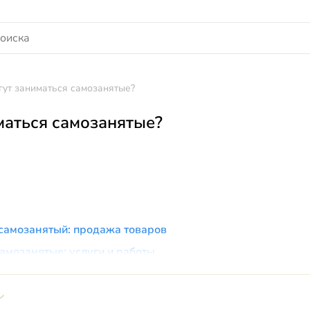
гут заниматься самозанятые?
маться самозанятые?
самозанятый: продажа товаров
амозанятые: услуги и работы
ть выручка по «запрещенным» товарам и услугам: послед