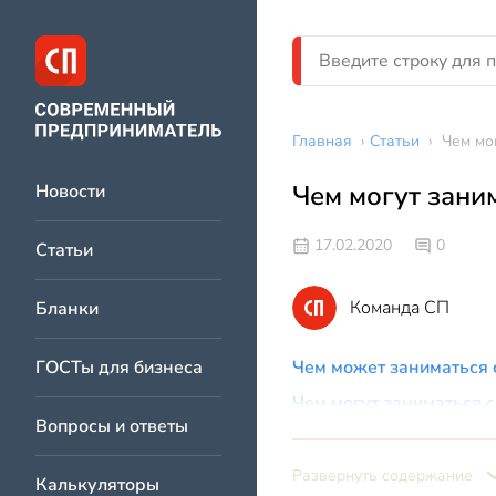
Главная
›
Статьи
›
Чем мо
Чем могут зани
Новости
17.02.2020
0
Статьи
Команда СП
Бланки
ГОСТы для бизнеса
Чем может заниматься 
Чем могут заниматься с
Вопросы и ответы
Если у самозанятого ес
Развернуть содержание
Калькуляторы