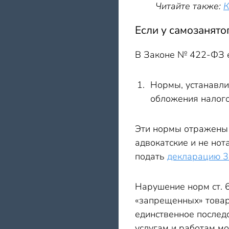
Читайте также:
К
Если у самозанято
В Законе № 422-ФЗ е
Нормы, устанавли
обложения налого
Эти нормы отражены в
адвокатские и не нот
подать
декларацию 
Нарушение норм ст. 6
«запрещенных» товаро
единственное последс
услугам и работам мо