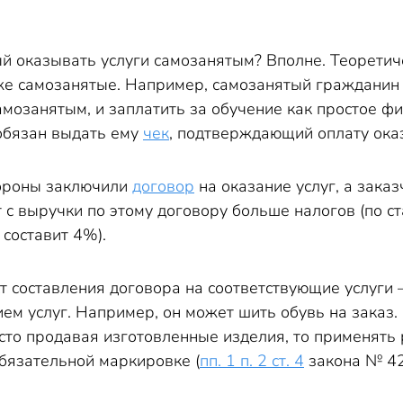
й оказывать услуги самозанятым? Вполне. Теоретиче
е самозанятые. Например, самозанятый гражданин м
мозанятым, и заплатить за обучение как простое фи
обязан выдать ему
чек
, подтверждающий оплату оказ
тороны заключили
договор
на оказание услуг, а зака
 с выручки по этому договору больше налогов (по с
 составит 4%).
т составления договора на соответствующие услуги 
ем услуг. Например, он может шить обувь на заказ. 
осто продавая изготовленные изделия, то применят
бязательной маркировке (
пп. 1 п. 2 ст. 4
закона № 42