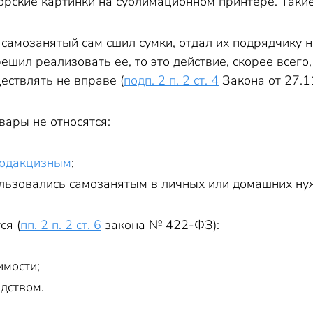
орские картинки на сублимационном принтере. Такие
 самозанятый сам сшил сумки, отдал их подрядчику н
ешил реализовать ее, то это действие, скорее всего
ествлять не вправе (
подп. 2 п. 2 ст. 4
Закона от 27.1
ары не относятся:
одакцизным
;
ользовались самозанятым в личных или домашних ну
ся (
пп. 2 п. 2 ст. 6
закона № 422-ФЗ):
мости;
дством.