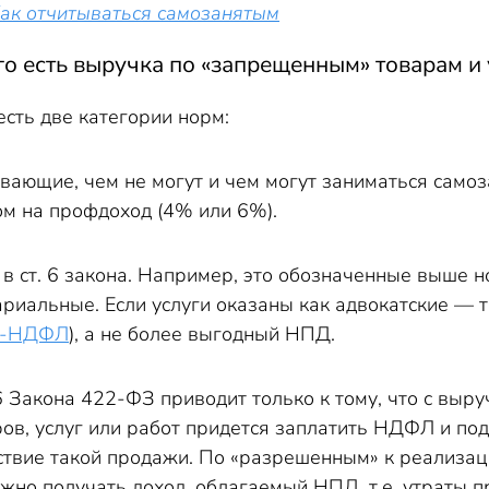
ак отчитываться самозанятым
го есть выручка по «запрещенным» товарам и 
сть две категории норм:
вающие, чем не могут и чем могут заниматься само
м на профдоход (4% или 6%).
 ст. 6 закона. Например, это обозначенные выше но
ариальные. Если услуги оказаны как адвокатские — 
3-НДФЛ
), а не более выгодный НПД.
 Закона 422-ФЗ приводит только к тому, что с выру
в, услуг или работ придется заплатить НДФЛ и под
твие такой продажи. По «разрешенным» к реализации 
жно получать доход, облагаемый НПД, т.е. утраты п