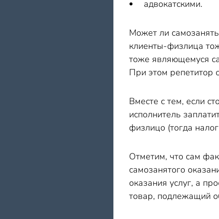
адвокатскими.
Может ли самозаняты
клиенты-физлица тож
тоже являющемуся са
При этом репетитор 
Вместе с тем, если с
исполнитель заплатит
физлицо (тогда налог
Отметим, что сам фак
самозанятого оказани
оказания услуг, а пр
товар, подлежащий о