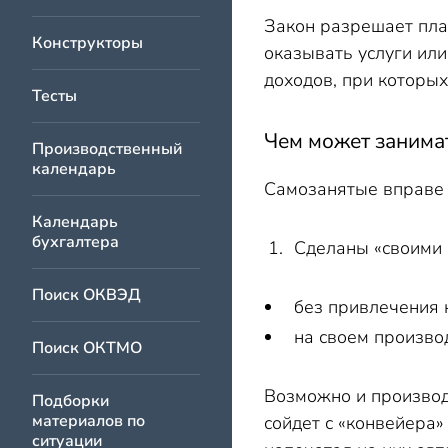
Закон разрешает пл
Конструкторы
оказывать услуги или
доходов, при которы
Тесты
Чем может занима
Производственный
календарь
Самозанятые вправ
Календарь
бухгалтера
Сделаны «своими с
Поиск ОКВЭД
без привлечения 
на своем произво
Поиск ОКТМО
Возможно и производ
Подборки
материалов по
сойдет с «конвейера»
ситуации