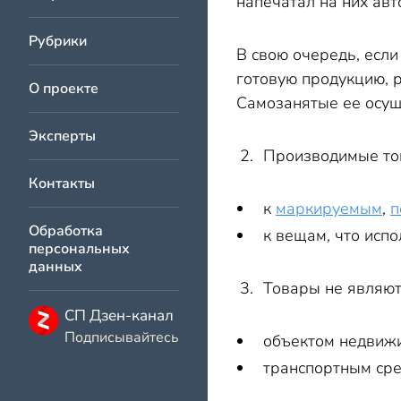
напечатал на них авт
Рубрики
В свою очередь, если
готовую продукцию, р
О проекте
Самозанятые ее осущ
Эксперты
Производимые тов
Контакты
к
маркируемым
,
п
Обработка
к вещам, что исп
персональных
данных
Товары не являют
СП Дзен-канал
Подписывайтесь
объектом недвижи
транспортным сре