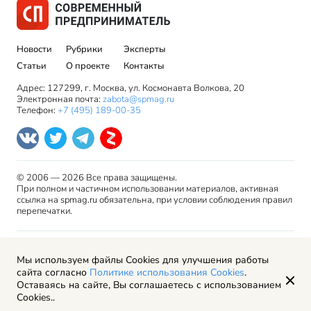
Новости
Рубрики
Эксперты
Статьи
О проекте
Контакты
Адрес: 127299, г. Москва, ул. Космонавта Волкова, 20
Электронная почта:
zabota@spmag.ru
Телефон:
+7 (495) 189-00-35
© 2006 — 2026 Все права защищены.
При полном и частичном использовании материалов, активная
ссылка на spmag.ru обязательна, при условии соблюдения правил
перепечатки.
Правила использования материалов сайта и авторские
Мы используем файлы Cookies для улучшения работы
права
сайта согласно
Политике использования Cookies
.
Пользовательское соглашение
Оставаясь на сайте, Вы соглашаетесь с использованием
Политика обработки персональных данных
Cookies..
Рекламодателям