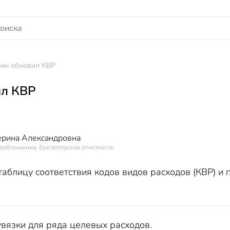
ин обновил КВР
л КВР
ерина Александровна
ообложения, бухгалтерская отчетность
таблицу соответствия кодов видов расходов (КВР) и
вязки для ряда целевых расходов.