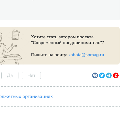
Хотите стать автором проекта
"Современный предприниматель"?
Пишите на почту:
zabota@spmag.ru
Да
Нет
бюджетных организациях