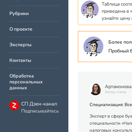
Таблица соот
приведена в 
Рубрики
узнайте цену
О проекте
Более пол
Эксперты
Пробный б
Контакты
Обработка
персональных
Артамонова
данных
Автор статьи
СП Дзен-канал
Специализация: Все
Подписывайтесь
Эксперт в сфере бу
специальности «Нало
налоговых консульт