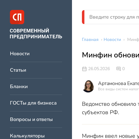
Главная
›
Новости
›
Минф
Минфин обнови
Новости
26.05.2026
0
Статьи
Артамонова Екат
Бланки
Все виды систем налог
ГОСТы для бизнеса
Ведомство обновило 
субъектов РФ.
Вопросы и ответы
Минфин ввел новые у
Калькуляторы