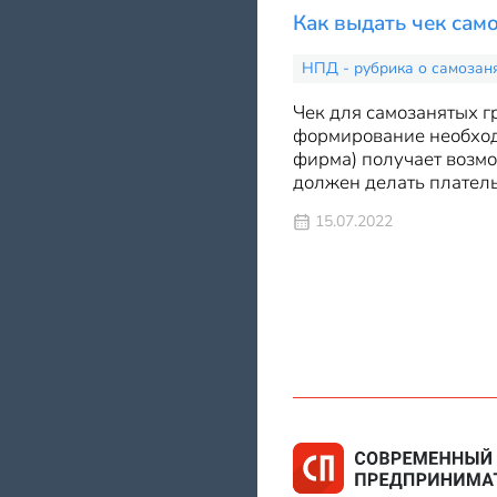
Как выдать чек сам
НПД - рубрика о самозан
Чек для самозанятых 
формирование необходи
фирма) получает возмож
должен делать платель
15.07.2022