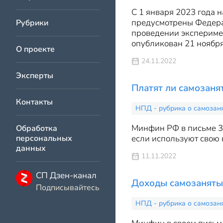
С 1 января 2023 года 
предусмотрены Федерал
Рубрики
проведении экспериме
опубликован 21 ноября
О проекте
24.11.2022
Эксперты
Платят ли самозаня
Контакты
НПД - рубрика о самозан
Минфин РФ в письме 31
Обработка
персональных
если используют свою 
данных
11.11.2022
СП Дзен-канал
Доходы самозаняты
Подписывайтесь
НПД - рубрика о самозан