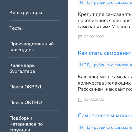
НПД - рубрика о самозан
Конструкторы
Кредит для самозаняты
накопившиеся финансов
самозанятым? Можно ли
Тесты
03.02.2023
Производственный
календарь
Как стать самозаня
Календарь
НПД - рубрика о самозан
бухгалтера
Как оформить самозанят
количества желающих 
Поиск ОКВЭД
Расскажем, как сайт го
02.02.2023
Поиск ОКТМО
Самозанятым можно 
Подборки
материалов по
НПД - рубрика о самозан
ситуации