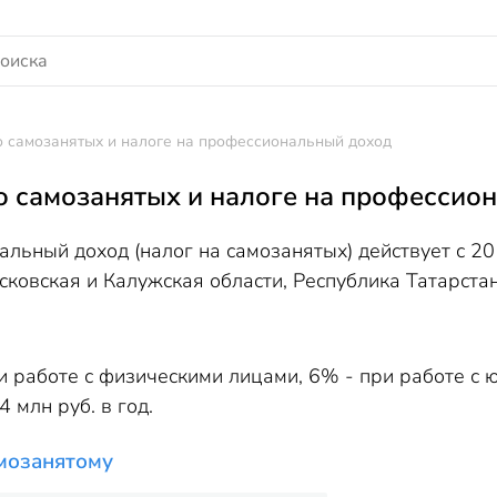
о самозанятых и налоге на профессиональный доход
о самозанятых и налоге на профессио
льный доход (налог на самозанятых) действует с 20
сковская и Калужская области, Республика Татарста
и работе с физическими лицами, 6% - при работе с
 млн руб. в год.
амозанятому