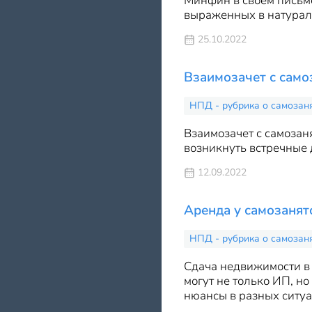
Минфин в своем письме
выраженных в натурал
25.10.2022
Взаимозачет с само
НПД - рубрика о самозан
Взаимозачет с самозан
возникнуть встречные 
12.09.2022
Аренда у самозаня
НПД - рубрика о самозан
Сдача недвижимости в 
могут не только ИП, н
нюансы в разных ситуа