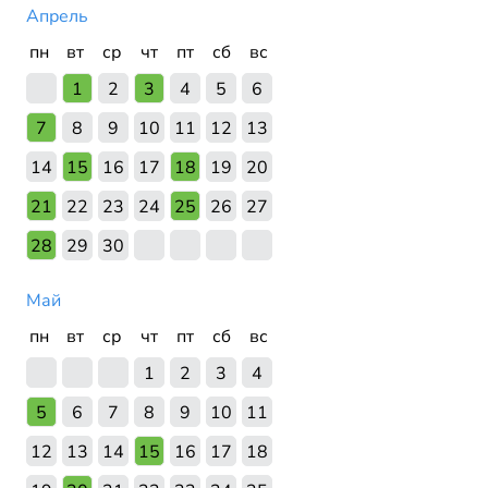
Апрель
пн
вт
ср
чт
пт
сб
вс
1
2
3
4
5
6
7
8
9
10
11
12
13
14
15
16
17
18
19
20
21
22
23
24
25
26
27
28
29
30
Май
пн
вт
ср
чт
пт
сб
вс
1
2
3
4
5
6
7
8
9
10
11
12
13
14
15
16
17
18