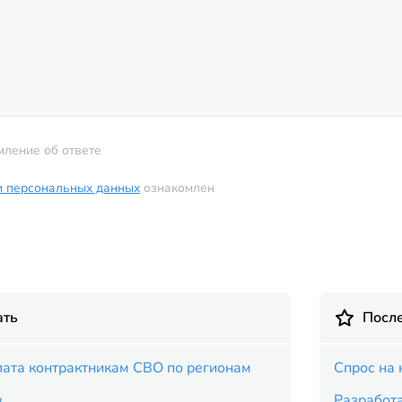
мление об ответе
и персональных данных
ознакомлен
ать
Посл
ата контрактникам СВО по регионам
Спрос на 
в
Разработ