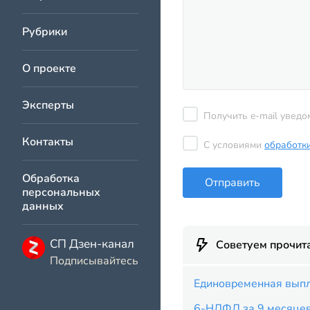
Рубрики
О проекте
Эксперты
Получить e-mail уведо
Контакты
С условиями
обработк
Обработка
Отправить
персональных
данных
СП Дзен-канал
Советуем прочит
Подписывайтесь
Единовременная выпл
6-НДФЛ за 9 месяце