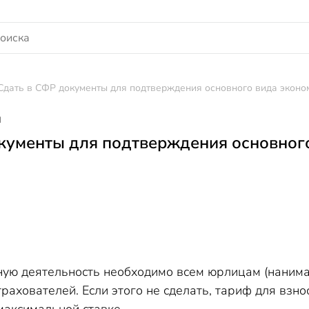
Сдать в СФР документы для подтверждения основного вида эконом
я
кументы для подтверждения основног
ую деятельность необходимо всем юрлицам (нанимат
трахователей. Если этого не сделать, тариф для взн