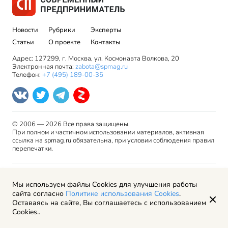
Новости
Рубрики
Эксперты
Статьи
О проекте
Контакты
Адрес: 127299, г. Москва, ул. Космонавта Волкова, 20
Электронная почта:
zabota@spmag.ru
Телефон:
+7 (495) 189-00-35
© 2006 — 2026 Все права защищены.
При полном и частичном использовании материалов, активная
ссылка на spmag.ru обязательна, при условии соблюдения правил
перепечатки.
Правила использования материалов сайта и авторские
Мы используем файлы Cookies для улучшения работы
права
сайта согласно
Политике использования Cookies
.
Пользовательское соглашение
Оставаясь на сайте, Вы соглашаетесь с использованием
Политика обработки персональных данных
Cookies..
Рекламодателям