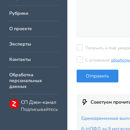
Рубрики
О проекте
Эксперты
Получить e-mail уведо
Контакты
С условиями
обработк
Обработка
Отправить
персональных
данных
СП Дзен-канал
Советуем прочит
Подписывайтесь
Единовременная выпл
6-НДФЛ за 9 месяце