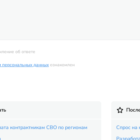
мление об ответе
и персональных данных
ознакомлен
ать
Посл
ата контрактникам СВО по регионам
Спрос на 
в
Разработ