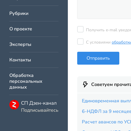
Рубрики
О проекте
Получить e-mail уведо
С условиями
обработк
Эксперты
Отправить
Контакты
Обработка
персональных
Советуем прочит
данных
Единовременная выпл
СП Дзен-канал
Подписывайтесь
6-НДФЛ за 9 месяце
Расчет авансов по УС