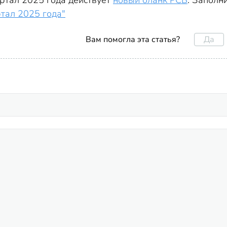
артал 2025 года действует
новый бланк РСВ
. Заполн
тал 2025 года"
Да
Вам помогла эта статья?