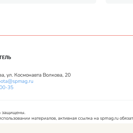
ва, ул. Космонавта Волкова, 20
bota@spmag.ru
-00-35
а защищены.
спользовании материалов, активная ссылка на spmag.ru обяза