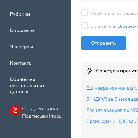
Получить e-mail уведо
Рубрики
С условиями
обработк
О проекте
Отправить
Эксперты
Контакты
Советуем прочит
Обработка
персональных
Единовременная выпл
данных
6-НДФЛ за 9 месяце
СП Дзен-канал
Расчет авансов по УС
Подписывайтесь
Сроки сдачи НДС за 3