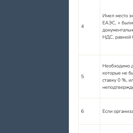
Имел место эк
ЕАЭС, + были
4
документальн
НДС, равной
Необходимо д
которые не б
5
ставку 0 %, и
неподтвержде
6
Если организ