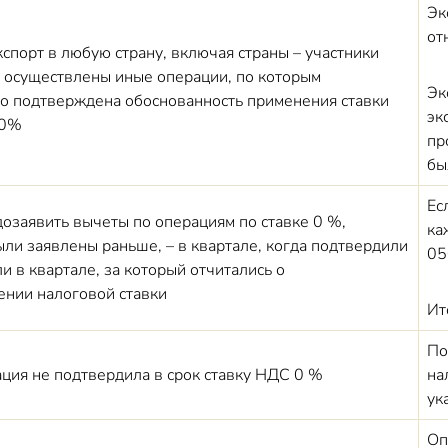
Эк
от
спорт в любую страну, включая страны – участники
 осуществлены иные операции, по которым
Эк
о подтверждена обоснованность применения ставки
эк
 0%
пр
бы
Ес
озаявить вычеты по операциям по ставке 0 %,
ка
ыли заявлены раньше, – в квартале, когда подтвердили
05
ли в квартале, за который отчитались о
нии налоговой ставки
Ит
По
ация не подтвердила в срок ставку НДС 0 %
на
ук
Оп