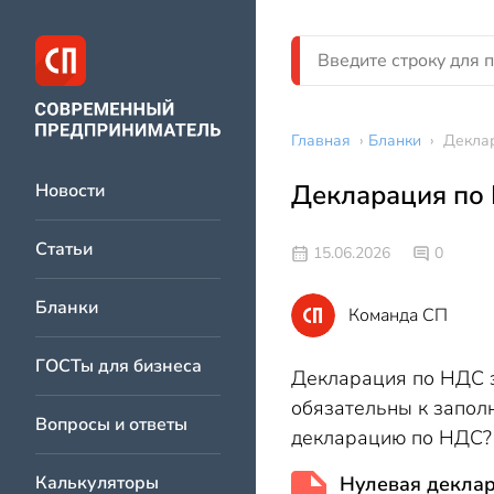
Главная
›
Бланки
›
Деклар
Декларация по 
Новости
Статьи
15.06.2026
0
Бланки
Команда СП
ГОСТы для бизнеса
Декларация по НДС з
обязательны к запол
Вопросы и ответы
декларацию по НДС? Р
Калькуляторы
Нулевая деклар