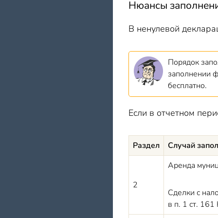
Нюансы заполнени
В ненулевой декларац
Порядок запо
заполнении ф
бесплатно.
Если в отчетном пер
Раздел
Случай запо
Аренда муниц
2
Сделки с нал
в п. 1 ст. 16