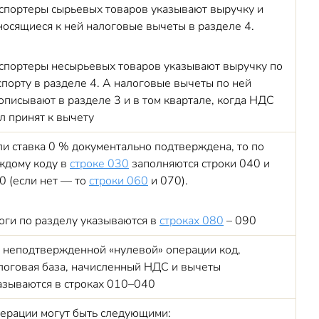
спортеры сырьевых товаров указывают выручку и
носящиеся к ней налоговые вычеты в разделе 4.
спортеры несырьевых товаров указывают выручку по
спорту в разделе 4. А налоговые вычеты по ней
описывают в разделе 3 и в том квартале, когда НДС
л принят к вычету
ли ставка 0 % документально подтверждена, то по
ждому коду в
строке 030
заполняются строки 040 и
0 (если нет — то
строки 060
и 070).
оги по разделу указываются в
строках 080
– 090
 неподтвержденной «нулевой» операции код,
логовая база, начисленный НДС и вычеты
азываются в строках 010–040
ерации могут быть следующими: