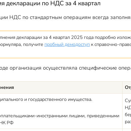
я декларации по НДС за 4 квартал
ии НДС по стандартным операциям всегда заполняютс
лнения декларации за 4 квартал 2025 года подробно излож
ормуляра, получите
пробный демодоступ
к справочно-право
иоде организация осуществляла специфические опер
лнения
От
ипального и государственного имущества.
Су
НД
бе
оплательщиками-иностранными лицами, приведенными
ра
1 НК РФ