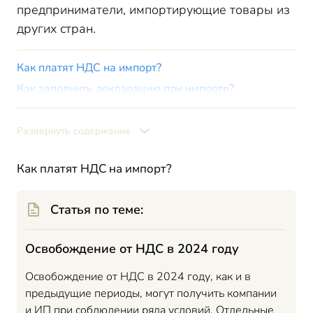
предприниматели, импортирующие товары из
других стран.
Как платят НДС на импорт?
Как заполнить декларацию при импорте?
Титульный лист
Раздел 1
Развернуть содержание
Раздел 2 и 3
Как платят НДС на импорт?
Итоги
Статья по теме:
Освобождение от НДС в 2024 году
Освобождение от НДС в 2024 году, как и в
предыдущие периоды, могут получить компании
и ИП при соблюдении ряда условий. Отдельные