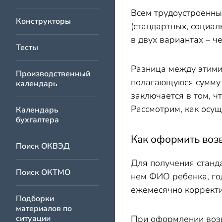
Всем трудоустроенны
Конструкторы
(стандартных, социа
в двух вариантах – 
Тесты
Разница между этими
Производственный
полагающуюся сумму 
календарь
заключается в том, ч
Рассмотрим, как осущ
Календарь
бухгалтера
Как оформить возв
Поиск ОКВЭД
Для получения станд
Поиск ОКТМО
нем ФИО ребенка, го
ежемесячно корректи
Подборки
материалов по
ситуации
При оформлении возв