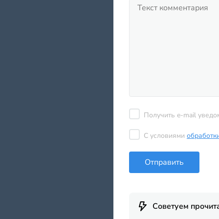
Получить e-mail уведо
С условиями
обработк
Отправить
Советуем прочит