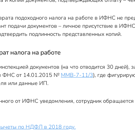
а и копии документов, подтверждающих оплату – че
рата подоходного налога на работе в ИФНС не пре
т подачи документов – личное присутствие в ИФНС, 
одтвердить подлинность представленных копий.
рат налога на работе
инспекцией документов (на что отводится 30 дней),
м ФНС от 14.01.2015 №
ММВ-7-11/3
), где фигуриру
ля или данные ИП.
нного от ИФНС уведомления, сотрудник обращается 
Вычеты по НДФЛ в 2018 году.