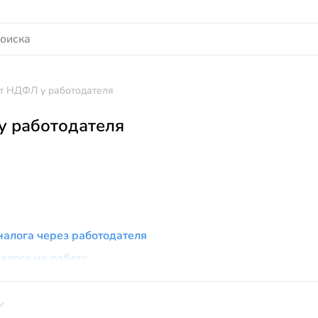
т НДФЛ у работодателя
у работодателя
налога через работодателя
алога на работе
альному вычету