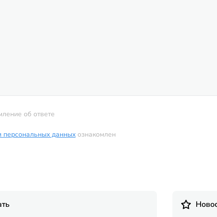
мление об ответе
и персональных данных
ознакомлен
ать
Новос