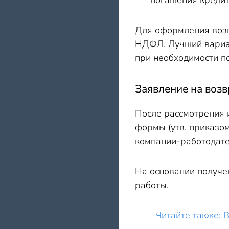
погашения кредит
Для оформления возв
НДФЛ. Лучший вариан
при необходимости п
Заявление на возв
После рассмотрения 
формы (утв. приказо
компании-работодате
На основании получе
работы.
Читайте также: 