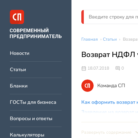
Главная
›
Статьи
›
Возвра
Возврат НДФЛ 
Новости
18.07.2018
0
Статьи
Команда СП
Бланки
ГОСТы для бизнеса
Как оформить возврат 
Заявление на возврат н
Вопросы и ответы
Возврат НДФЛ по соци
Развернуть содержание
Калькуляторы