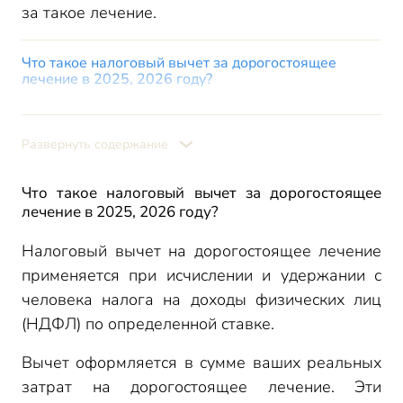
за такое лечение.
Что такое налоговый вычет за дорогостоящее
лечение в 2025, 2026 году?
Пример расчета вычета на дорогостоящее лечение
Порядок применения налогового вычета на лечение
Развернуть содержание
Что является дорогостоящим лечением?
Перечень дорогостоящих видов лечения для
Что такое налоговый вычет за дорогостоящее
налогового вычета
лечение в 2025, 2026 году?
Где посмотреть конкретный вид медуслуги?
Налоговый вычет на дорогостоящее лечение
Медуслуги, оказанные в рамках высокотехнологичной
медпомощи
применяется при исчислении и удержании с
Медуслуги, оказываемые в рамках паллиативной
человека налога на доходы физических лиц
медпомощи
(НДФЛ) по определенной ставке.
Условия для получения вычета на дорогостоящее
лечение
Вычет оформляется в сумме ваших реальных
Ограничение суммы вычета на дорогостоящее
затрат на дорогостоящее лечение. Эти
лечение