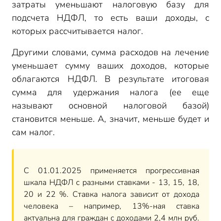
затраты уменьшают налоговую базу для
Если траты на дорогостоящее лечение превышают
подсчета НДФЛ, то есть ваши доходы, с
ваши доходы за год (равны им)
которых рассчитывается налог.
Способы получения вычета на дорогостоящее
лечение
Другими словами, сумма расходов на лечение
Получаем вычет в налоговой
уменьшает сумму ваших доходов, которые
Получаем вычет у работодателя
облагаются НДФЛ. В результате итоговая
Упрощенный порядок получения вычета
сумма для удержания налога (ее еще
Документы для получения вычета на
называют основной налоговой базой)
дорогостоящее лечение
становится меньше. А, значит, меньше будет и
Если траты на лечение приходятся на период с
01.01.2024 и позже
сам налог.
Если траты на лечение приходятся на период до
01.01.2024
Справка об оплате медицинских услуг (новая
С 01.01.2025 применяется прогрессивная
форма)
шкала НДФЛ с разными ставками - 13, 15, 18,
Порядок выдачи и оформления справки по новой форме
20 и 22 %. Ставка налога зависит от дохода
Сведения, которые приводят в справке по новой форме
человека – например, 13%-ная ставка
актуальна для граждан с доходами 2,4 млн руб.
Суммы за лечение и коды оказанных медуслуг по новой