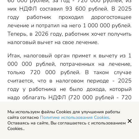
60 000 рублей, за год - 720 000 рублей, из
них НДФЛ составил 93 600 рублей. В 2025
году работник проходил дорогостоящее
лечение и потратил на него 1 000 000 рублей.
Теперь, в 2026 году, работник хочет получить
налоговый вычет на свое лечение.
Итак, налоговый орган примет к вычету из 1
000 000 рублей, потраченных на лечение,
только 720 000 рублей. В таком случае
считается, что в налоговом периоде - 2025
году у работника не было дохода, который
надо облагать НДФЛ (720 000 рублей - 720
000 рублей = 0).
Мы используем файлы Cookies для улучшения работы
сайта согласно
Политике использования Cookies
.
Так что работнику вернут всю сумму налога,
Оставаясь на сайте, Вы соглашаетесь с использованием
который удерживали с него в прошлом году -
Cookies..
93 600 рублей.