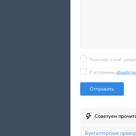
Получить e-mail уведо
С условиями
обработк
Отправить
Советуем прочит
Бухгалтерские провод