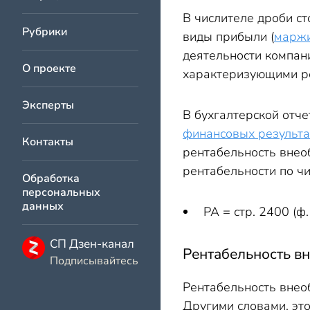
В числителе дроби ст
Рубрики
виды прибыли (
марж
деятельности компан
О проекте
характеризующими ре
Эксперты
В бухгалтерской отч
финансовых результа
Контакты
рентабельность внео
рентабельности по чи
Обработка
персональных
данных
РА = стр. 2400 (ф.
СП Дзен-канал
Рентабельность вн
Подписывайтесь
Рентабельность внео
Другими словами, эт