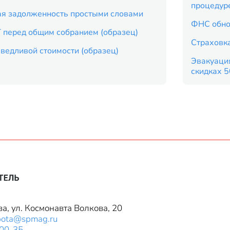
процедур
кая задолженность простыми словами
ФНС обно
Т перед общим собранием (образец)
Страховка
ведливой стоимости (образец)
Эвакуация
скидках 
ва, ул. Космонавта Волкова, 20
bota@spmag.ru
-00-35