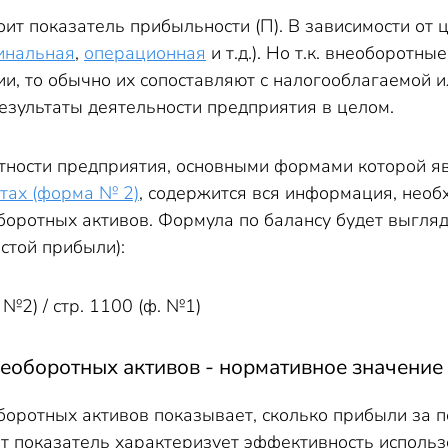
оит показатель прибыльности (П). В зависимости от
инальная
,
операционная
и т.д.). Но т.к. внеоборотн
ии, то обычно их сопоставляют с налогооблагаемой 
зультаты деятельности предприятия в целом.
етности предприятия, основными формами которой 
тах (форма № 2)
, содержится вся информация, необх
боротных активов. Формула по балансу будет выгля
стой прибыли):
 №2) / стр. 1100 (ф. №1)
еоборотных активов - нормативное значение
боротных активов показывает, сколько прибыли за п
от показатель характеризует эффективность использ