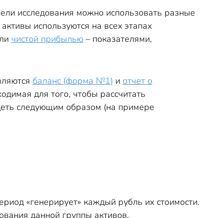
 цели исследования можно использовать разные
ые активы используются на всех этапах
или
чистой прибылью
– показателями,
являются
баланс (форма №1)
и
отчет о
одимая для того, чтобы рассчитать
деть следующим образом (на примере
ериод «генерирует» каждый рубль их стоимости.
ования данной группы активов.