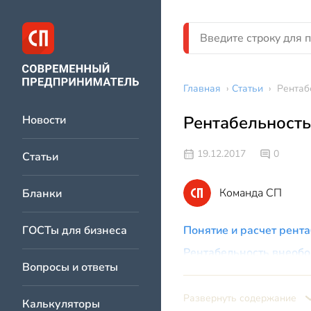
Главная
›
Статьи
›
Рентаб
Рентабельность
Новости
19.12.2017
0
Статьи
Команда СП
Бланки
ГОСТы для бизнеса
Понятие и расчет рент
Рентабельность внеобо
Вопросы и ответы
Вывод
Развернуть содержание
Калькуляторы