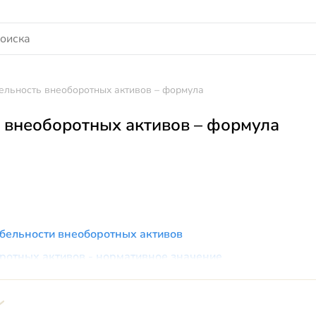
ельность внеоборотных активов – формула
 внеоборотных активов – формула
абельности внеоборотных активов
ротных активов - нормативное значение