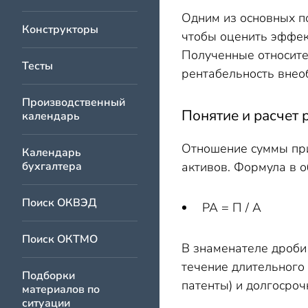
Одним из основных п
Конструкторы
чтобы оценить эффек
Полученные относите
Тесты
рентабельность внео
Производственный
Понятие и расчет 
календарь
Отношение суммы при
Календарь
бухгалтера
активов. Формула в 
Поиск ОКВЭД
РА = П / А
Поиск ОКТМО
В знаменателе дроби 
течение длительного 
Подборки
патенты) и долгосро
материалов по
ситуации