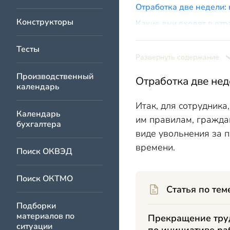
Отработка две недели: 
Конструкторы
Какие дни входят в от
Как считать две недели
Тесты
Как считать 14 дней п
Развернуть содержание
Производственный
Отработка две нед
календарь
Итак, для сотрудника
Календарь
им правилам, гражда
бухгалтера
виде увольнения за п
времени.
Поиск ОКВЭД
Поиск ОКТМО
Статья по тем
Подборки
материалов по
Прекращение тру
ситуации