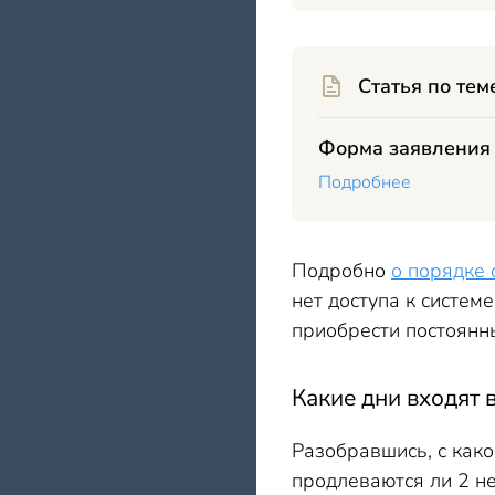
Статья по тем
Форма заявления
Подробнее
Подробно
о порядке 
нет доступа к систем
приобрести постоянны
Какие дни входят 
Разобравшись, с како
продлеваются ли 2 н