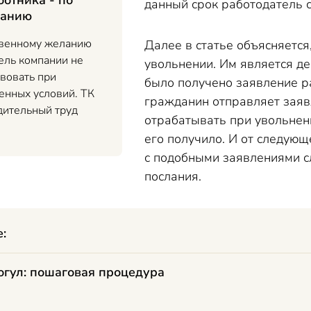
ботника - по
данный срок работодатель 
ланию
твенному желанию
Далее в статье объясняется
ель компании не
увольнении. Им является де
твовать при
было получено заявление р
енных условий. ТК
гражданин отправляет заявл
дительный труд
отрабатывать при увольнени
его получило. И от следующ
с подобными заявлениями с
послания.
е:
огул: пошаговая процедура