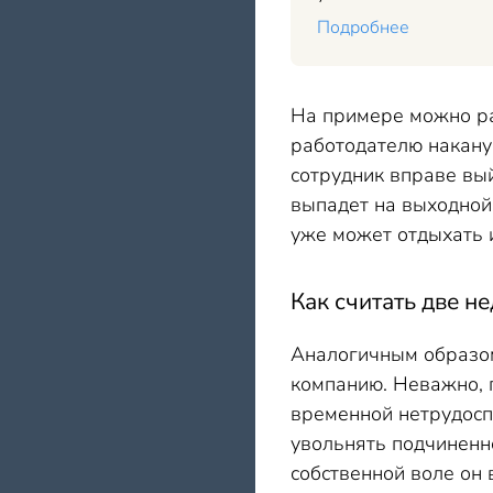
Подробнее
На примере можно ра
работодателю наканун
сотрудник вправе выйт
выпадет на выходной.
уже может отдыхать и
Как считать две н
Аналогичным образом
компанию. Неважно, п
временной нетрудосп
увольнять подчиненно
собственной воле он 