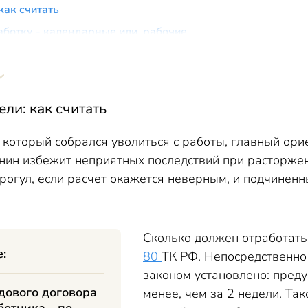
как считать
работку - календарные или рабочие
 отработки при увольнении, если сотрудник заболел
ри увольнении по соглашению сторон
ели: как считать
, который собрался уволиться с работы, главный ор
нин избежит неприятных последствий при расторжен
рогул, если расчет окажется неверным, и подчинен
Сколько должен отработать 
е:
80
ТК РФ. Непосредственно 
законом установлено: преду
дового договора
менее, чем за 2 недели. Та