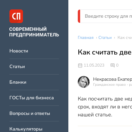
Главная
›
Статьи
›
Как сч
Как считать дв
Новости
11.05.2023
0
Статьи
Некрасова Екате
Бланки
Гражданское право - р
ГОСТы для бизнеса
Как посчитать две не
срок, входят ли в не
Вопросы и ответы
нашей статье.
Калькуляторы