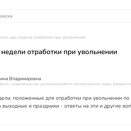
итать две недели отработки при увольнении
е недели отработки при увольнении
рина Владимировна
абота с недвижимостью. договорная работа, наследственное право, банкротств
дели, положенные для отработки при увольнении по 
го выходные и праздники - ответы на эти и другие в