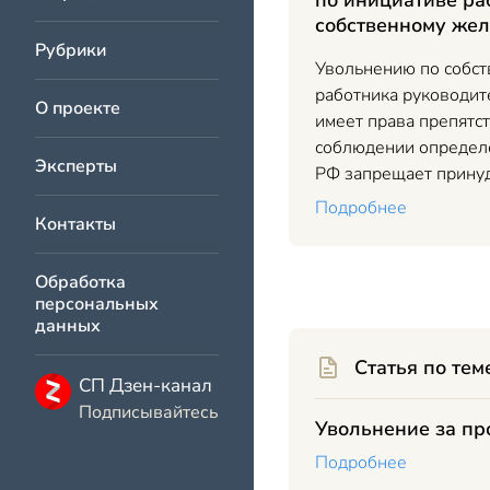
по инициативе ра
собственному же
Рубрики
Увольнению по собс
работника руководит
О проекте
имеет права препятс
соблюдении определ
Эксперты
РФ запрещает прину
Подробнее
Контакты
Обработка
персональных
данных
Статья по тем
СП Дзен-канал
Подписывайтесь
Увольнение за пр
Подробнее