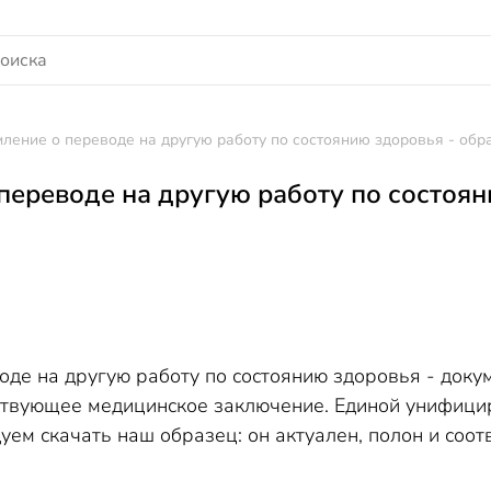
ление о переводе на другую работу по состоянию здоровья - обр
переводе на другую работу по состоян
де на другую работу по состоянию здоровья - докум
ствующее медицинское заключение. Единой унифици
уем скачать наш образец: он актуален, полон и соо