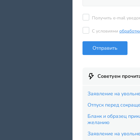
Получить e-mail уведо
С условиями
обработк
Отправить
Советуем прочит
Заявление на увольне
Отпуск перед сокращ
Бланк и образец прик
желанию
Заявление на увольн