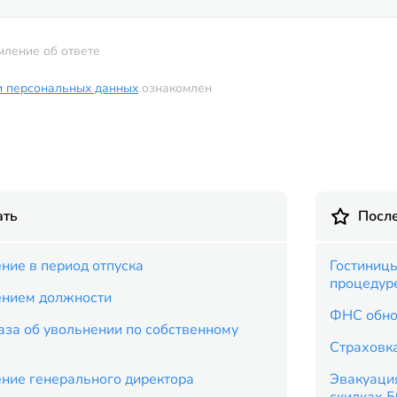
мление об ответе
и персональных данных
ознакомлен
ать
Посл
ние в период отпуска
Гостиницы
процедур
ением должности
ФНС обно
аза об увольнении по собственному
Страховка
ение генерального директора
Эвакуация