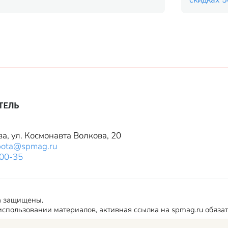
скидках 
ва, ул. Космонавта Волкова, 20
bota@spmag.ru
-00-35
а защищены.
спользовании материалов, активная ссылка на spmag.ru обяза