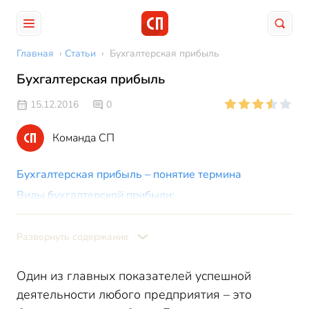
Главная
›
Статьи
›
Бухгалтерская прибыль
Бухгалтерская прибыль
15.12.2016
0
Команда СП
Бухгалтерская прибыль – понятие термина
Виды бухгалтерской прибыли:
Как рассчитать бухгалтерскую прибыль
Бухгалтерская прибыль – формула
Развернуть содержание
Один из главных показателей успешной
деятельности любого предприятия – это