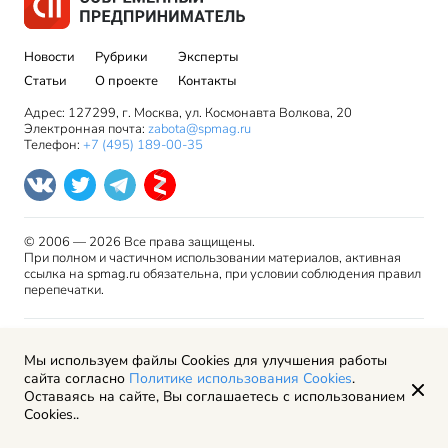
Новости
Рубрики
Эксперты
Статьи
О проекте
Контакты
Адрес: 127299, г. Москва, ул. Космонавта Волкова, 20
Электронная почта:
zabota@spmag.ru
Телефон:
+7 (495) 189-00-35
© 2006 — 2026 Все права защищены.
При полном и частичном использовании материалов, активная
ссылка на spmag.ru обязательна, при условии соблюдения правил
перепечатки.
Правила использования материалов сайта и авторские
Мы используем файлы Cookies для улучшения работы
права
сайта согласно
Политике использования Cookies
.
Пользовательское соглашение
Оставаясь на сайте, Вы соглашаетесь с использованием
Политика обработки персональных данных
Cookies..
Рекламодателям