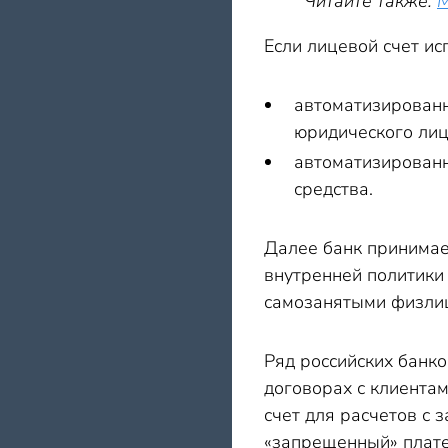
Читайте также:
М
Если лицевой счет ис
автоматизированн
юридического лиц
автоматизированн
средства.
Далее банк принимае
внутренней политики
самозанятыми физли
Ряд российских банко
договорах с клиента
счет для расчетов с 
«запрещенный» плате