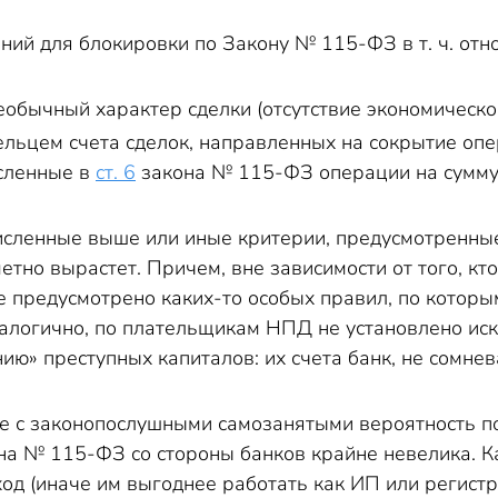
ний для блокировки по Закону № 115-ФЗ в т. ч. отно
еобычный характер сделки (отсутствие экономическо
льцем счета сделок, направленных на сокрытие опе
сленные в
ст. 6
закона № 115-ФЗ операции на сумму от
численные выше или иные критерии, предусмотренные
етно вырастет. Причем, вне зависимости от того, к
е предусмотрено каких-то особых правил, по которы
налогично, по плательщикам НПД не установлено ис
ию» преступных капиталов: их счета банк, не сомнева
ае с законопослушными самозанятыми вероятность 
кона № 115-ФЗ со стороны банков крайне невелика. 
од (иначе им выгоднее работать как ИП или регистр