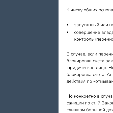
К числу общих основа
запутанный или н
совершение владе
контроль (перечи
В случае, если пере
блокировки счета зам
юридическое лицо. Н
блокировка счета. А
действия по «отмыван
Но конкретно в случ
санкций по ст. 7 За
слишком большой дох