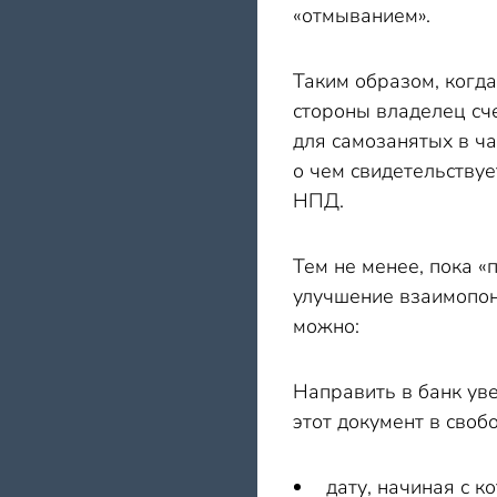
«отмыванием».
Таким образом, когд
стороны владелец сч
для самозанятых в ча
о чем свидетельству
НПД.
Тем не менее, пока 
улучшение взаимопони
можно:
Направить в банк ув
этот документ в своб
дату, начиная с 