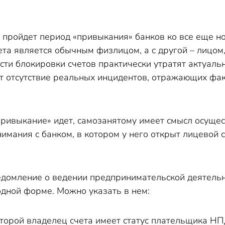
а пройдет период «привыкания» банков ко все еще н
ета является обычным физлицом, а с другой – лицо
сти блокировки счетов практически утратят актуальн
ет отсутствие реальных инцидентов, отражающих фа
«привыкание» идет, самозанятому имеет смысл осуще
мания с банком, в котором у него открыт лицевой с
едомление о ведении предпринимательской деятельно
одной форме. Можно указать в нем:
которой владелец счета имеет статус плательщика НП