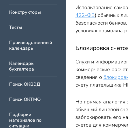
Использование само
Конструкторы
422-ФЗ
) обычных ли
безопасности банков.
Тесты
условиях возможна ре
Производственный
Блокировка счетов
календарь
Слухи и информацион
Календарь
бухгалтера
коммерческие расчет
сведения о
блокиров
Поиск ОКВЭД
счету плательщика Н
Поиск ОКТМО
Но прямая аналогия з
обычный лицевой счет
Подборки
заблокировать его на
материалов по
счетов для коммерчес
ситуации