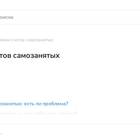
овка счетов самозанятых
тов самозанятых
озанятых: есть ли проблема?
озанятых: как избежать рисков?