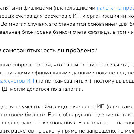
занятыми физлицами (плательщиками
налога на про
цевых счетов для расчетов с ИП и организациями м
 Во многих случаях это становится основанием для б
альная блокировка банком счета физлица, в том чи
 самозанятых: есть ли проблема?
ные «вбросы» о том, что банки блокировали счета, 
ы, никакими официальными данными пока не подтве
ках счетов ИП
(но не «самозанятых»), поэтому выводы
ПД, могли делаться по аналогии.
десь не уместна. Физлицо в качестве ИП (в т.ч. сам
 в своем бизнесе. Банк, обнаружив ведение на так
 вполне законных основаниях. Если точнее — на «д
ких расчетов по закону прямо не запрещено, но мо