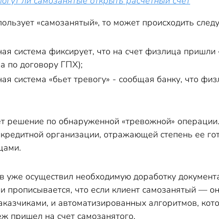
огут ли самозанятые открыть расчетный счет
пользует «самозанятый», то может происходить след
ая система фиксирует, что на счет физлица пришли 
а по договору ГПХ);
ая система «бьет тревогу» - сообщая банку, что ф
т решение по обнаруженной «тревожной» операции. Т
 кредитной организации, отражающей степень ее го
цами.
в уже осуществил необходимую доработку документал
ми прописывается, что если клиент самозанятый — о
заказчиками, и автоматизированных алгоритмов, кот
ж пришел на счет самозанятого.