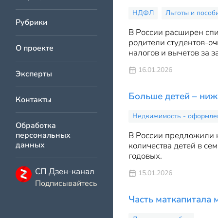
НДФЛ
Льготы и пособ
Рубрики
В России расширен спи
родители студентов-оч
О проекте
налогов и вычетов за з
16.01.2026
Эксперты
Больше детей – ниж
Контакты
Недвижимость - оформлени
Обработка
персональных
В России предложили к
данных
количества детей в сем
годовых.
СП Дзен-канал
15.01.2026
Подписывайтесь
Часть маткапитала 