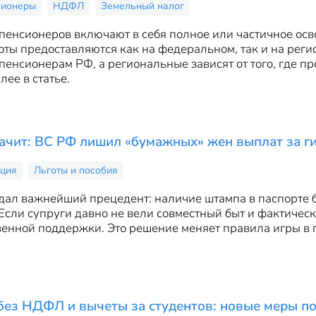
сионеры
НДФЛ
Земельный налог
 пенсионеров включают в себя полное или частичное о
готы предоставляются как на федеральном, так и на ре
енсионерам РФ, а региональные зависят от того, где пр
ее в статье.
ачит: ВС РФ лишил «бумажных» жен выплат за г
ация
Льготы и пособия
ал важнейший прецедент: наличие штампа в паспорте б
Если супруги давно не вели совместный быт и фактиче
твенной поддержки. Это решение меняет правила игры в
без НДФЛ и вычеты за студентов: новые меры п