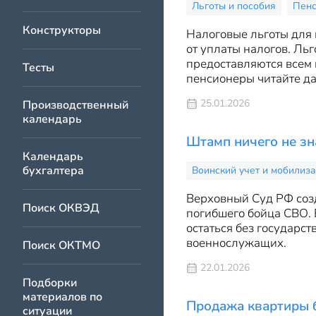
Льготы и пособия
Пен
Конструкторы
Налоговые льготы для
от уплаты налогов. Ль
предоставляются всем п
Тесты
пенсионеры читайте дал
25.01.2026
Производственный
календарь
Штамп ничего не зн
Календарь
бухгалтера
Воинский учет и мобилиз
Верховный Суд РФ созд
Поиск ОКВЭД
погибшего бойца СВО. 
остаться без государс
военнослужащих.
Поиск ОКТМО
22.01.2026
Подборки
материалов по
Продажа квартиры 
ситуации