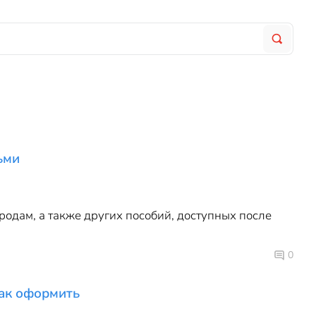
ьми
одам, а также других пособий, доступных после
0
как оформить