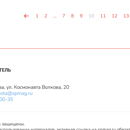
1
2
...
7
8
9
10
11
12
13
ва, ул. Космонавта Волкова, 20
bota@spmag.ru
-00-35
а защищены.
спользовании материалов, активная ссылка на spmag.ru обяза