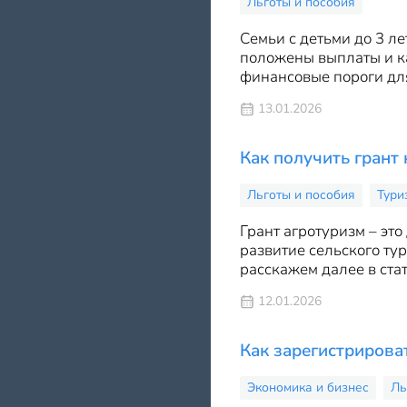
Льготы и пособия
Семьи с детьми до 3 л
положены выплаты и ка
финансовые пороги для
13.01.2026
Как получить грант 
Льготы и пособия
Тури
Грант агротуризм – эт
развитие сельского тур
расскажем далее в стат
12.01.2026
Как зарегистриров
Экономика и бизнес
Ль