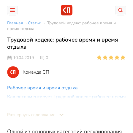
Главная
›
Статьи
›
Трудовой кодекс: рабочее время и
время отдыха
Трудовой кодекс: рабочее время и время
отдыха
10.04.2019
0
Команда СП
Рабочее время и время отдыха
Как регламентирует Трудовой кодекс рабочее время
и время отдыха
Время работы и отдыха отдельных категорий
Развернуть содержание
работников
Одной из основных категорий регулирования