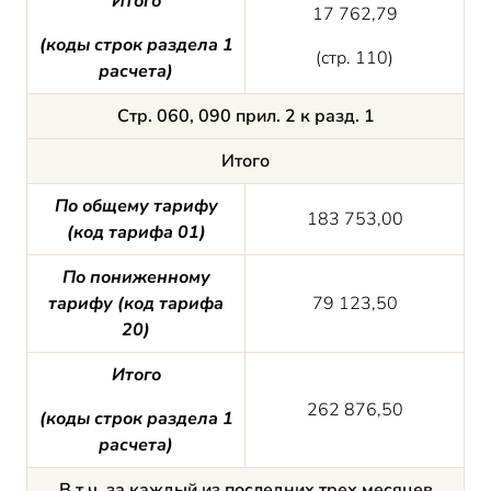
Итого
17 762,79
(
коды строк
раздела 1
(стр. 110)
расчета)
Стр. 060, 090 прил. 2 к разд. 1
Итого
По общему тарифу
183 753,00
(код тарифа 01)
По пониженному
тарифу (код тарифа
79 123,50
20)
Итого
262 876,50
(
коды строк
раздела 1
расчета)
В т.ч. за каждый из последних трех месяцев