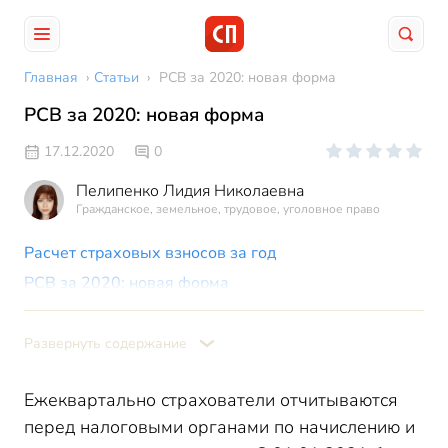
Главная
›
Статьи
›
РСВ за 2020: новая форма
РСВ за 2020: новая форма
17.12.2020
0
Пелипенко Лидия Николаевна
Гражданское, земельное, трудовое, уголовное право
Расчет страховых взносов за год
РСВ за 2020: новая форма
Новая форма РСВ: состав
Заполнение новой формы РСВ
Развернуть содержание
Пример расчета страховых взносов за год:
субъекты МСП
Ежеквартально страхователи отчитываются
Пример 1
перед налоговыми органами по начислению и