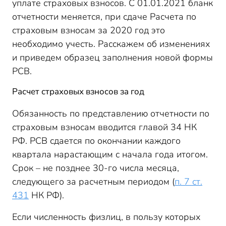
Образец заполнения нового РСВ 2020:
уплате страховых взносов. С 01.01.2021 бланк
пострадавшие отрасли
отчетности меняется, при сдаче Расчета по
Пример 2
страховым взносам за 2020 год это
РСВ: новая форма 2020 – образец для ИТ-компаний
необходимо учесть. Расскажем об изменениях
Пример 3
и приведем образец заполнения новой формы
Заключение
РСВ.
Расчет страховых взносов за год
Обязанность по представлению отчетности по
страховым взносам вводится главой 34 НК
РФ. РСВ сдается по окончании каждого
квартала нарастающим с начала года итогом.
Срок – не позднее 30-го числа месяца,
следующего за расчетным периодом (
п. 7 ст.
431
НК РФ).
Если численность физлиц, в пользу которых