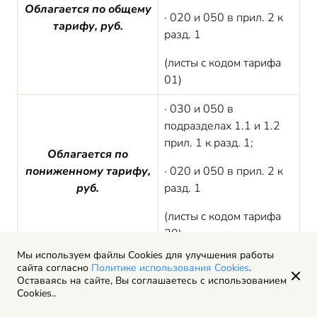
Облагается по общему
· 020 и 050 в прил. 2 к
тарифу, руб.
разд. 1
(листы с кодом тарифа
01)
· 030 и 050 в
подразделах 1.1 и 1.2
прил. 1 к разд. 1;
Облагается по
пониженному тарифу,
· 020 и 050 в прил. 2 к
руб.
разд. 1
(листы с кодом тарифа
20)
Мы используем файлы Cookies для улучшения работы
Оформленный образец заполнения новой
сайта согласно
Политике использования Cookies
.
Оставаясь на сайте, Вы соглашаетесь с использованием
формы РСВ ООО «Инженер-Проект» за 2020
Cookies..
год выглядит так: