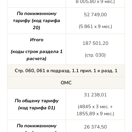
8 005,80 х 9 мес.)
По пониженному
52 749,00
тарифу (код тарифа
(5 861 х 9 мес.)
20)
Итого
187 501,20
(
коды строк
раздела 1
(стр. 030)
расчета)
Стр. 060, 061 в подразд. 1.1 прил. 1 к разд. 1
ОМС
31 238,01
По общему тарифу
(4845 х 3 мес. +
(код тарифа 01)
1855,89 х 9 мес.)
По пониженному
26 374,50