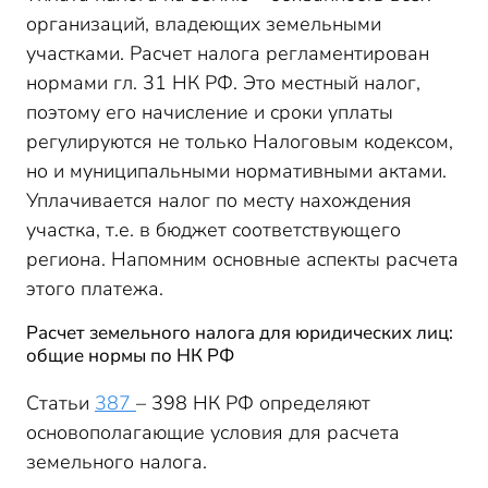
организаций, владеющих земельными
Расчет земельного налога для юридических лиц в
2020 году: пример
участками. Расчет налога регламентирован
нормами гл. 31 НК РФ. Это местный налог,
поэтому его начисление и сроки уплаты
регулируются не только Налоговым кодексом,
но и муниципальными нормативными актами.
Уплачивается налог по месту нахождения
участка, т.е. в бюджет соответствующего
региона. Напомним основные аспекты расчета
этого платежа.
Расчет земельного налога для юридических лиц:
общие нормы по НК РФ
Статьи
387
– 398 НК РФ определяют
основополагающие условия для расчета
земельного налога.