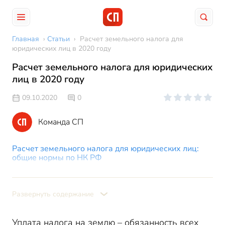
Главная
›
Статьи
›
Расчет земельного налога для
юридических лиц в 2020 году
Расчет земельного налога для юридических
лиц в 2020 году
09.10.2020
0
Команда СП
Расчет земельного налога для юридических лиц:
общие нормы по НК РФ
Алгоритм расчета
Сроки сдачи налоговой декларации
Развернуть содержание
Полномочия региональных органов власти
Как рассчитать земельный налог юридическому
Уплата налога на землю – обязанность всех
лицу