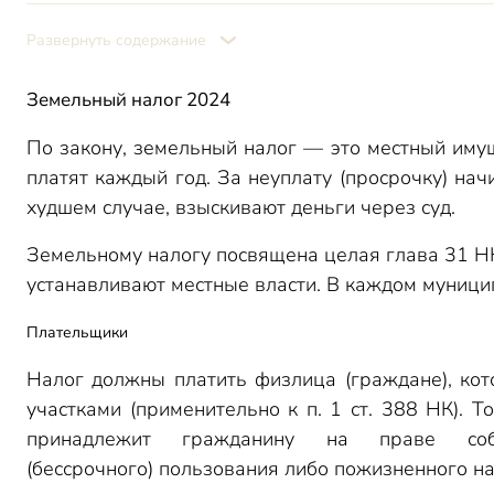
Основание для уплаты
Форма уведомления 2024
Развернуть содержание
Содержание уведомления на уплату налога
Земельный налог 2024
Что учесть при проверке сведений из уведомления за 2
База налога
По закону, земельный налог — это местный иму
Доля в праве
платят каждый год. За неуплату (просрочку) начи
Вычет
худшем случае, взыскивают деньги через суд.
Особенности предоставления вычета
Земельному налогу посвящена целая глава 31 НК
Коэффициент владения
устанавливают местные власти. В каждом муници
Льготы
Плательщики
Налог должны платить физлица (граждане), ко
участками (применительно к п. 1 ст. 388 НК). То
принадлежит гражданину на праве собст
(бессрочного) пользования либо пожизненного н