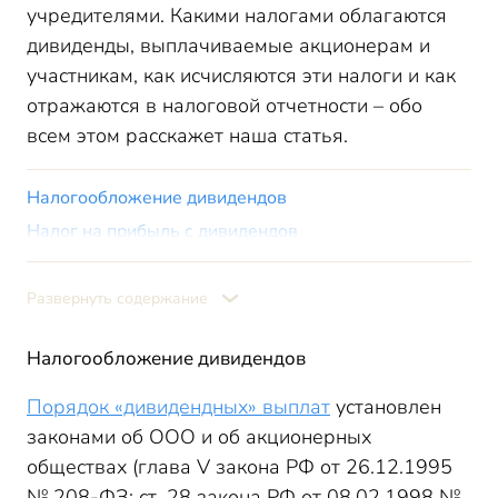
учредителями. Какими налогами облагаются
дивиденды, выплачиваемые акционерам и
участникам, как исчисляются эти налоги и как
отражаются в налоговой отчетности – обо
всем этом расскажет наша статья.
Налогообложение дивидендов
Налог на прибыль с дивидендов
Как отразить выплаченные дивиденды
Как отразить полученные дивиденды
Развернуть содержание
Налогообложение дивидендов физических лиц в
2026 году
Налогообложение дивидендов
Расчет налога плательщиком дивидендов,
участвующим в других организациях
Порядок «дивидендных» выплат
установлен
Итоги
законами об ООО и об акционерных
обществах (глава V закона РФ от 26.12.1995
№ 208-ФЗ; ст. 28 закона РФ от 08.02.1998 №