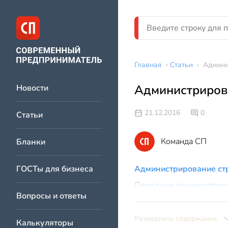
Главная
›
Статьи
›
Админи
Администриров
Новости
21.12.2016
0
Статьи
Команда СП
Бланки
ГОСТы для бизнеса
Администрирование стр
Передача администрир
Вопросы и ответы
База начисления с
Отчетность по стр
Развернуть содержание
Калькуляторы