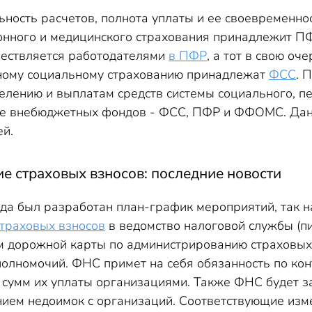
атежи для ИП в 2017 году
ность расчетов, полнота уплаты и ее своевременнос
раховых взносов в 2017 году
онного и медицинского страхования принадлежит ПФ
 взносам в 2017 году
ествляется работодателями
в ПФР
, а тот в свою о
ному социальному страхованию принадлежат
вым взносам в 2017 году
ФСС
. 
делению и выплатам средств системы социального, п
ения:
тве внебюджетных фондов - ФСС, ПФР и ФФОМС. Дан
ей.
е страховых взносов: последние новости
ода был разработан план-график мероприятий, так 
траховых взносов
в ведомство налоговой службы (пи
ом дорожной карты по администрированию страховых 
олномочий. ФНС примет на себя обязанность по кон
 сумм их уплаты организациями. Также ФНС будет 
нием недоимок с организаций. Соответствующие изме