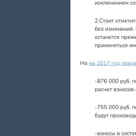
исключением со
2.Стоит отмети
без изменений. 
останется прежн
применяться ими
Но
на 2017 год пред
-876 000 руб. 
расчет взносов 
-755 000 руб. п
будут производи
-взносы в сист