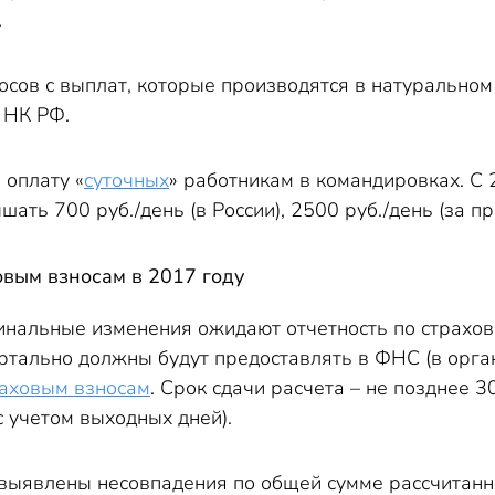
.
осов с выплат, которые производятся в натуральном
3 НК РФ.
 оплату «
суточных
» работникам в командировках. С 
шать 700 руб./день (в России), 2500 руб./день (за п
овым взносам в 2017 году
инальные изменения ожидают отчетность по страхо
тально должны будут предоставлять в ФНС (в орган
раховым взносам
. Срок сдачи расчета – не позднее 3
 учетом выходных дней).
т выявлены несовпадения по общей сумме рассчитанн