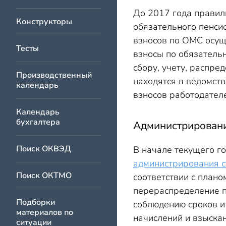
Фиксированные пл
До 2017 года правиль
КБК для уплаты ст
Конструкторы
обязательного пенси
Пени по страховым
взносов по ОМС осущ
Тесты
взносы по обязатель
Штрафы по страхо
сбору, учету, распре
Переходные полож
Производственный
находятся в ведомс
календарь
взносов работодател
Календарь
бухгалтера
Администрировани
Поиск ОКВЭД
В начале текущего г
администрирования с
Поиск ОКТМО
соответствии с план
перераспределение п
Подборки
соблюдению сроков и
материалов по
начислений и взыска
ситуации