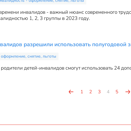
нвалидность - оформление, снятие, льготы
 времени инвалидов - важный нюанс современного трудо
алидностью 1, 2, 3 группы в 2023 году.
нвалидов разрешили использовать полугодовой 
 оформление, снятие, льготы
а родители детей-инвалидов смогут использовать 24 доп
1
2
3
4
5