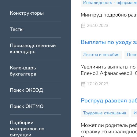
Инвалидность - оформлени
Конструкторы
Минтруд подробно раз
26.10.2023
Тесты
Выплаты по уходу 
Производственный
календарь
Льготы и пособия
Пен
Увеличить выплаты по
Календарь
Еленой Афанасьевой. С
бухгалтера
17.10.2023
Поиск ОКВЭД
Роструд развеял за
Поиск ОКТМО
Трудовые отношения
И
Подборки
Может ли родитель реб
материалов по
справку об инвалиднос
ситуации