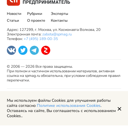
Новости
Рубрики
Эксперты
Статьи
О проекте
Контакты
Адрес: 127299, г. Москва, ул. Космонавта Волкова, 20
Электронная почта:
zabota@spmag.ru
Телефон:
+7 (495) 189-00-35
© 2006 — 2026 Все права защищены.
При полном и частичном использовании материалов, активная
ссылка на spmag.ru обязательна, при условии соблюдения правил
перепечатки.
Правила использования материалов сайта и авторские
Мы используем файлы Cookies для улучшения работы
права
сайта согласно
Политике использования Cookies
.
Пользовательское соглашение
Оставаясь на сайте, Вы соглашаетесь с использованием
Политика обработки персональных данных
Cookies..
Рекламодателям