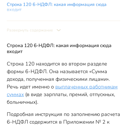
Строка 120 6-НДФЛ: какая информация сюда
входит
Что не нужно указывать в строке 120 6-НДФЛ в
2026 году
Развернуть содержание
Контрольные соотношения
Итоги
Строка 120 6-НДФЛ: какая информация сюда
входит
Строка 120 находится во втором разделе
формы 6-НДФЛ. Она называется «Сумма
дохода, полученная физическими лицами».
Речь идет именно о
выплаченных работникам
суммах
(в виде зарплаты, премий, отпускных,
больничных).
Подробная инструкция по заполнению расчета
6-НДФЛ содержится в Приложении № 2 к