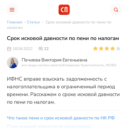
Главная
›
Статьи
›
Срок исковой давности по пени по
налогам
Срок исковой давности по пени по налогам
18.04.2022
12
Печиева Виктория Евгеньевна
все виды систем налогообложения, бухотчетность, МСФО
ИФНС вправе взыскать задолженность с
налогоплательщика в ограниченный период
времени. Расскажем о сроке исковой давности
по пени по налогам.
Что такое пени и срок исковой давности по НК РФ
Срок исковой давности по начислению