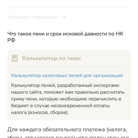
пени физическим лицам
Срок исковой давности по
Развернуть содержание
уплате пени юридическими лицами и ИП
Когда пени не начисляются
Что такое пени и срок исковой давности по НК
Заключение
РФ
Калькулятор по теме:
Калькулятор налоговых пеней для организаций
Калькулятор пеней, разработанный экспертами
нашего сайта, поможет вам правильно рассчитать
сумму пени, которую необходимо перечислить в
бюджет в случае несвоевременной оплаты
налога (взносов, сборов).
Для каждого обязательного платежа (налога,
сбора, страхового взноса) установлен срок его