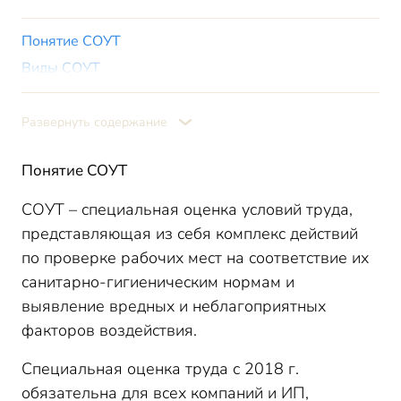
Понятие СОУТ
Виды СОУТ
Как организуется спецоценка
Порядок проведения СОУТ
Развернуть содержание
Результаты СОУТ
Понятие СОУТ
Цена СОУТ
Декларирование
СОУТ – специальная оценка условий труда,
Форма декларации СОУТ (образец)
представляющая из себя комплекс действий
по проверке рабочих мест на соответствие их
санитарно-гигиеническим нормам и
выявление вредных и неблагоприятных
факторов воздействия.
Специальная оценка труда с 2018 г.
обязательна для всех компаний и ИП,