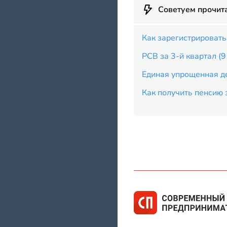
Советуем прочит
Как зарегистрировать
РСВ за 3-й квартал (
Единая упрощенная де
Как получить пенсию 