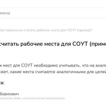
Как правильно считать рабочие места для СОУТ (пример)?
считать рабочие места для СОУТ (прим
х мест для СОУТ необходимо учитывать, что на ана
ажет, какие места считаются аналогичными для целе
а:
 Борисович
тративное право, исполнительное производство