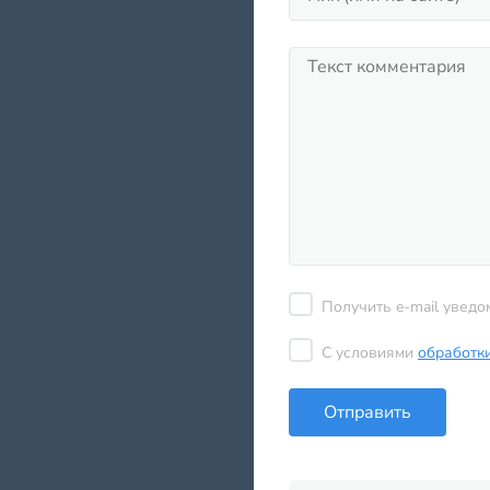
Получить e-mail уведо
С условиями
обработк
Отправить