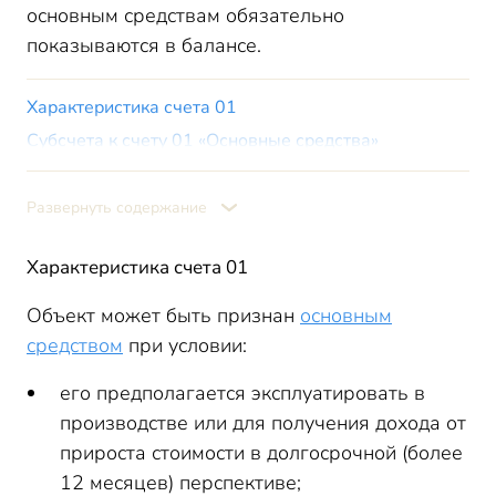
основным средствам обязательно
показываются в балансе.
Характеристика счета 01
Субсчета к счету 01 «Основные средства»
Аналитический учет по счету 01
Типовые проводки по счету 01
Развернуть содержание
Счет 01: проводки на примере
Характеристика счета 01
Итоги
Объект может быть признан
основным
средством
при условии:
его предполагается эксплуатировать в
производстве или для получения дохода от
прироста стоимости в долгосрочной (более
12 месяцев) перспективе;