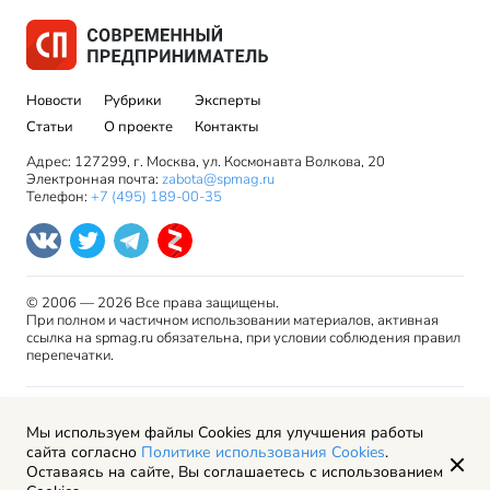
Новости
Рубрики
Эксперты
Статьи
О проекте
Контакты
Адрес: 127299, г. Москва, ул. Космонавта Волкова, 20
Электронная почта:
zabota@spmag.ru
Телефон:
+7 (495) 189-00-35
© 2006 — 2026 Все права защищены.
При полном и частичном использовании материалов, активная
ссылка на spmag.ru обязательна, при условии соблюдения правил
перепечатки.
Правила использования материалов сайта и авторские
Мы используем файлы Cookies для улучшения работы
права
сайта согласно
Политике использования Cookies
.
Пользовательское соглашение
Оставаясь на сайте, Вы соглашаетесь с использованием
Политика обработки персональных данных