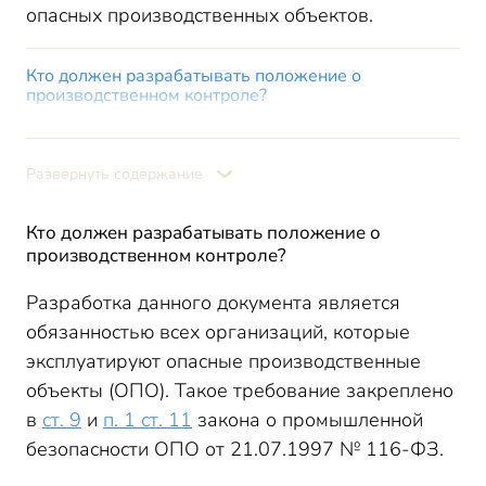
опасных производственных объектов.
Кто должен разрабатывать положение о
производственном контроле?
Кому поручить разработку положения
Сколько действует положение о производственном
Развернуть содержание
контроле
Как правильно составить положение о
производственном контроле на 2026 год (образец)
Кто должен разрабатывать положение о
производственном контроле?
Разработка данного документа является
обязанностью всех организаций, которые
эксплуатируют опасные производственные
объекты (ОПО). Такое требование закреплено
в
ст. 9
и
п. 1 ст. 11
закона о промышленной
безопасности ОПО от 21.07.1997 № 116-ФЗ.