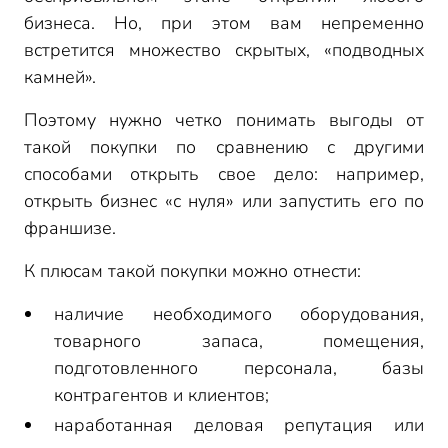
бизнеса. Но, при этом вам непременно
Проверка трудовых договоров и других кадровых
документов
встретится множество скрытых, «подводных
Проверка локальных актов
камней».
Проверка лицензий, разрешений и патентов
Поэтому нужно четко понимать выгоды от
Проверка маркетинговой стратегии
такой покупки по сравнению с другими
Оценка репутации компании
способами открыть свое дело: например,
Необходимая сумма и источник денег на покупку
открыть бизнес «с нуля» или запустить его по
готового бизнеса
франшизе.
Социальный контракт на покупку бизнеса
Как оформить покупку готового бизнеса
К плюсам такой покупки можно отнести:
Способы продажи бизнеса ИП
наличие необходимого оборудования,
Способы продажи бизнеса организации
товарного запаса, помещения,
Продажа только активов (имущества и
имущественных прав)
подготовленного персонала, базы
Продажа доли в обществе или пакета акций
контрагентов и клиентов;
наработанная деловая репутация или