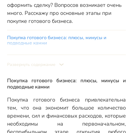
оформить сделку? Вопросов возникает очень
много. Расскажу про основные этапы при
покупке готового бизнеса.
Покупка готового бизнеса: плюсы, минусы и
подводные камни
Порядок действий при покупке готового бизнеса
Где искать варианты для покупки
Развернуть содержание
Оценка и проверка подходящего варианта готового
бизнеса
Покупка готового бизнеса: плюсы, минусы и
Проверка полномочий на продажу бизнеса
подводные камни
Проверка соблюдения устава при продаже доли в
бизнесе
Покупка готового бизнеса привлекательна
Роль выписки ЕГРЮЛ при проверке сведений о бизнесе
тем, что она экономит большое количество
Проверка прав на имущество
времени, сил и финансовых расходов, которые
Проверка финансового положения бизнеса
необходимы на первоначальном,
бесприбыльном этапе открытия любого
Проверка судебных дел и долгов у приставов