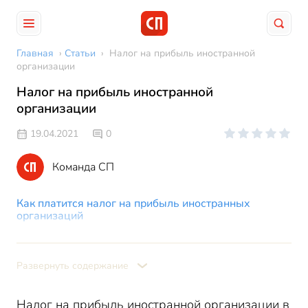
Главная
›
Статьи
›
Налог на прибыль иностранной
организации
Налог на прибыль иностранной
организации
19.04.2021
0
Команда СП
Как платится налог на прибыль иностранных
организаций
Ставки налога на прибыль иностранных
организаций
Развернуть содержание
Декларация по налогу на прибыль иностранной
организации
Налог на прибыль иностранной организации в