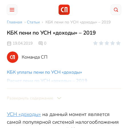
Главная
›
Статьи
›
КБК пени по УСН «доходы» – 2019
КБК пени по УСН «доходы» – 2019
19.04.2019
0
Команда СП
КБК уплаты пени по УСН «доходы»
Расчет пени по УСН «доходы» – 2019
Пример
Пени по УСН «доходы» – проводки
Развернуть содержание
УСН «доходы»
на данный момент является
самой популярной системой налогообложения