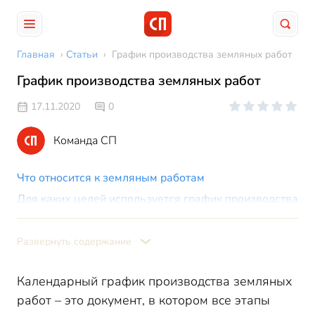
Главная
›
Статьи
›
График производства земляных работ
График производства земляных работ
17.11.2020
0
Команда СП
Что относится к земляным работам
Для каких целей используется график производства
земляных работ:
График земляных работ
Развернуть содержание
Как составить график производства земляных работ
График производства земляных работ – образец
Календарный график производства земляных
работ – это документ, в котором все этапы