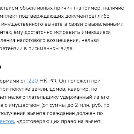
ствием объективных причин (например, наличие
омплект подтверждающих документов) либо
у имущественного вычета в связи с выявленными
тах, ему достаточно исправить имеющиеся
исления налогового возмещения, нельзя
ретензии в письменном виде.
а
нормами ст.
220
НК РФ. Он положен при
ри покупке земли, домов, квартир, по
щает налогоплательщику удержанный из его
 с имуществом (от суммы до 2 млн. руб. по
я получения вычета гражданин должен по
ентов
, удостоверяющих право на вычет,