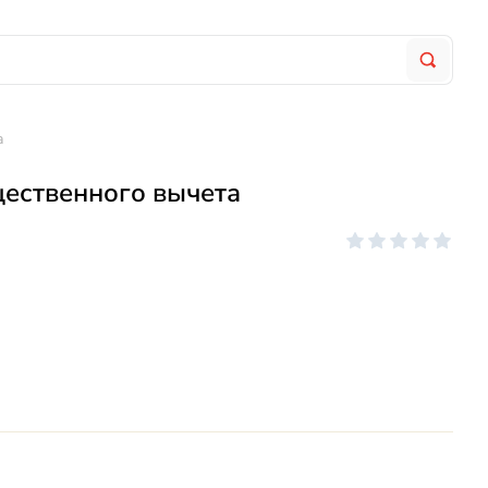
а
щественного вычета