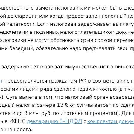
щественного вычета налоговиками может быть след
ной декларации или когда предоставлен неполный к
ой халатности. Если налоговая задерживает выплат
едочетами в поданных налогоплательщиком докумен
налоговики не могут обосновать срыв сроков переч
ыми беседами, обязательно надо предъявлять свои п
 задерживает возврат имущественного вычет
т
предоставляется гражданам РФ в соответствии с 
скими лицами ряда сделок с недвижимостью (в т.ч. п
). Суть вычета в том, что налоговый орган возвра
одный налог в рзмере 13% от суммы затрат по сделке
тва и до 3 млн. руб. по ипотечным процентам). Дл
ать в ИФНС
декларацию 3-НДФЛ
с
комплектом докум
ение налога.