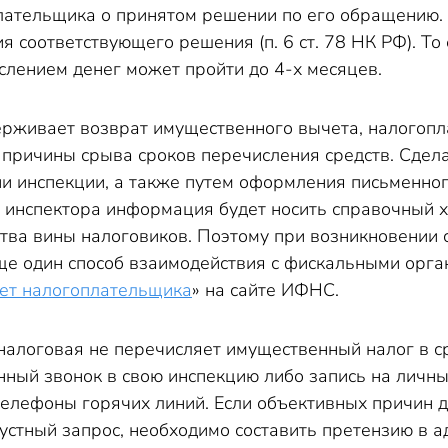
ательщика о принятом решении по его обращению. 
я соответствующего решения (п. 6 ст. 78 НК РФ). Т
слением денег может пройти до 4-х месяцев.
ерживает возврат имущественного вычета, налогоп
 причины срыва сроков перечисления средств. Сдела
и инспекции, а также путем оформления письменног
т инспектора информация будет носить справочный х
ства вины налоговиков. Поэтому при возникновении
ще один способ взаимодействия с фискальными орга
ет налогоплательщика
» на сайте ИФНС.
 налоговая не перечисляет имущественный налог в 
нный звонок в свою инспекцию либо запись на личн
 телефоны горячих линий. Если объективных причин 
 устный запрос, необходимо составить претензию в 