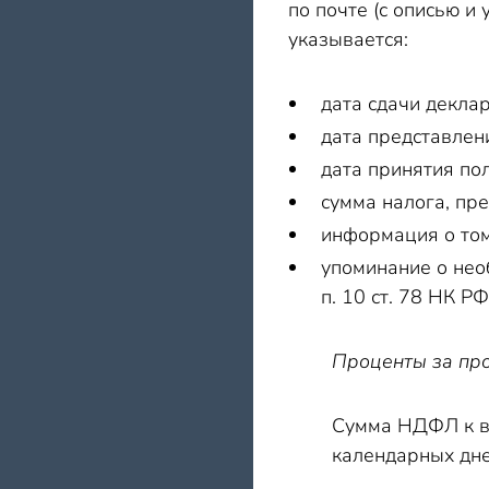
по почте (с описью 
указывается:
дата сдачи декла
дата представлен
дата принятия по
сумма налога, пр
информация о том,
упоминание о нео
п. 10 ст. 78 НК РФ
Проценты за про
Сумма НДФЛ к во
календарных дне