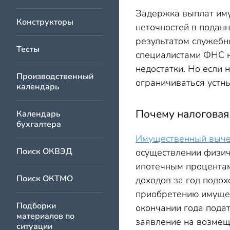
Задержка выплат иму
Конструкторы
неточностей в подан
результатом служебн
Тесты
специалистами ФНС н
недостатки. Но если 
Производственный
ограничиваться устн
календарь
Почему налоговая
Календарь
бухгалтера
Имущественный выче
Поиск ОКВЭД
осуществлении физиче
ипотечным процентам
Поиск ОКТМО
доходов за год подох
приобретению имущес
Подборки
окончании года под
материалов по
заявление на возмещ
ситуации