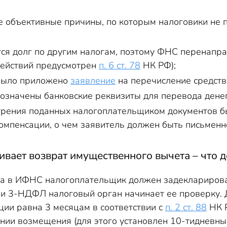
объективные причины, по которым налоговики не 
тся долг по другим налогам, поэтому ФНС перенапр
действий предусмотрен
п. 6 ст. 78
НК РФ);
 было приложено
заявление
на перечисление средств
бозначены банковские реквизиты для перевода денег
трения поданных налогоплательщиком документов б
омпенсации, о чем заявитель должен быть письменн
вает возврат имущественного вычета – что д
а в ИФНС налогоплательщик должен задекларировать
и 3-НДФЛ налоговый орган начинает ее проверку. 
ции равна 3 месяцам в соответствии с
п. 2 ст. 88
НК Р
нии возмещения (для этого установлен 10-тидневный