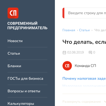
Главная
›
Статьи
›
Что де
Что делать, ес
Новости
02.08.2019
0
Статьи
Команда СП
Бланки
ГОСТы для бизнеса
Почему налоговая заде
Налоговая задерживает
Вопросы и ответы
Развернуть содержание
Калькуляторы