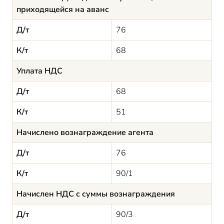
приходящейся на аванс
Д/т
76
К/т
68
Уплата НДС
Д/т
68
К/т
51
Начислено вознаграждение агента
Д/т
76
К/т
90/1
Начислен НДС с суммы вознаграждения
Д/т
90/3