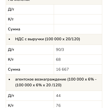
Д/т
К/т
Сумма
НДС с выручки (100 000 х 20/120)
Д/т
90/3
К/т
68
Сумма
16 667
агентское вознаграждение (100 000 х 6% -
(100 000 х 6% х 20 /120)
Д/т
44
К/т
76