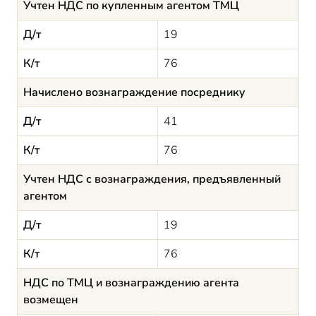
Учтен НДС по купленным агентом ТМЦ
Д/т
19
К/т
76
Начислено вознаграждение посреднику
Д/т
41
К/т
76
Учтен НДС с вознаграждения, предъявленный
агентом
Д/т
19
К/т
76
НДС по ТМЦ и вознаграждению агента
возмещен