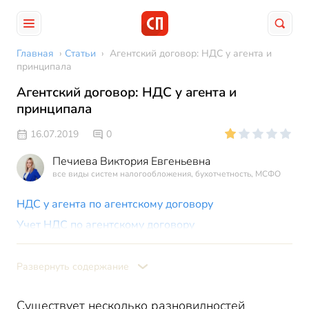
Главная
›
Статьи
›
Агентский договор: НДС у агента и
принципала
Агентский договор: НДС у агента и
принципала
16.07.2019
0
Печиева Виктория Евгеньевна
все виды систем налогообложения, бухотчетность, МСФО
НДС у агента по агентскому договору
Учет НДС по агентскому договору
Агентский договор: НДС у принципала
Развернуть содержание
Существует несколько разновидностей