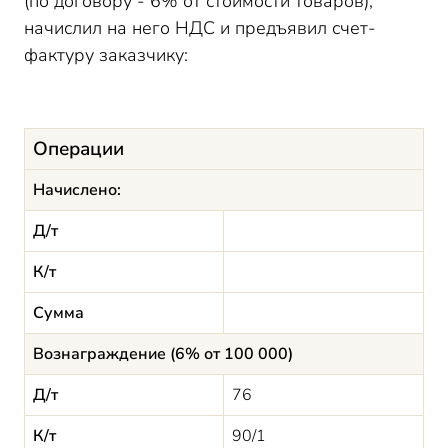
(по договору - 6% от стоимости товаров),
начислил на него НДС и предъявил счет-
фактуру заказчику:
Операции
Начислено:
Д/т
К/т
Сумма
Вознаграждение (6% от 100 000)
Д/т
76
К/т
90/1