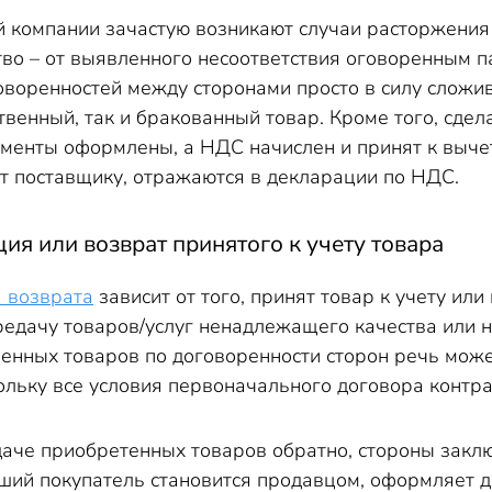
й компании зачастую возникают случаи расторжения
во – от выявленного несоответствия оговоренным па
воренностей между сторонами просто в силу сложивш
твенный, так и бракованный товар. Кроме того, сдела
ументы оформлены, а НДС начислен и принят к выче
ат поставщику, отражаются в декларации по НДС.
ия или возврат принятого к учету товара
 возврата
зависит от того, принят товар к учету ил
редачу товаров/услуг ненадлежащего качества или 
енных товаров по договоренности сторон речь мож
кольку все условия первоначального договора конт
аче приобретенных товаров обратно, стороны заклю
вший покупатель становится продавцом, оформляет