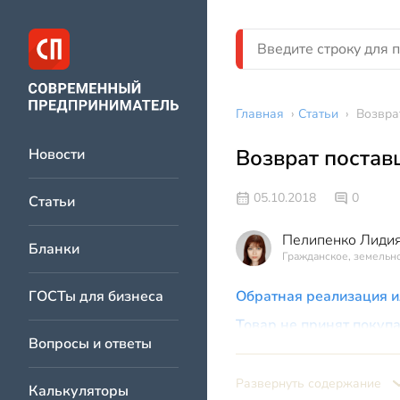
Главная
›
Статьи
›
Возвра
Возврат постав
Новости
05.10.2018
0
Статьи
Пелипенко Лидия
Бланки
Гражданское, земельно
ГОСТы для бизнеса
Обратная реализация ил
Товар не принят покупа
Вопросы и ответы
Развернуть содержание
Калькуляторы