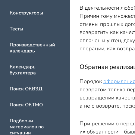
В деятельности любо
Конструкторы
Причин тому множест
отмены прошлых дого
Тесты
возвратить как качес
оплачен и учтен, док
Производственный
операции, как возвр
календарь
Обратная реализац
Календарь
бухгалтера
Порядок
оформления
Поиск ОКВЭД
возвратом только пе
возвращении качеств
Поиск ОКТМО
а не о возврате, пос
Подборки
При решении о перед
материалов по
их обязанности – бы
ситуации