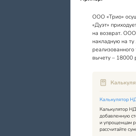
ООО «Трио» осущ
«Дуэт» приходует
на возврат. ООО
накладную на ту
реализованного 
вычету – 18000 
Калькуля
Калькулятор Н
Калькулятор НД
добавленную ст
и упрощенцам р
рассчитайте сум