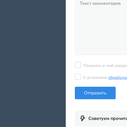
Получить e-mail уведо
С условиями
обработк
Отправить
Советуем прочит