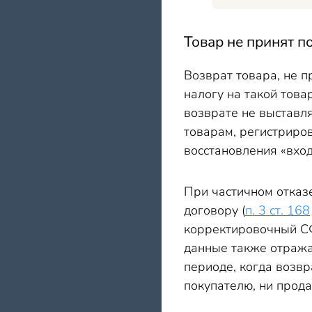
Товар не принят п
Возврат товара, не п
налогу на такой това
возврате не выставля
товарам, регистриров
восстановления «вхо
При частичном отказ
договору (
п. 3 ст. 168
корректировочный СФ
данные также отража
периоде, когда возв
покупателю, ни прод