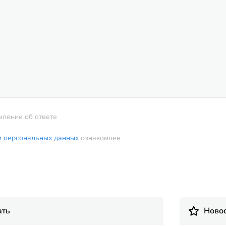
мление об ответе
и персональных данных
ознакомлен
ать
Новос