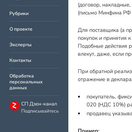
(договор, накладные,
(письмо Минфина РФ
Рубрики
О проекте
Для поставщика (а пр
покупок и принятия 
Эксперты
Подобные действия ра
влекут, даже, если п
Контакты
При обратной реализ
Обработка
отражение в деклара
персональных
данных
покупатель, фикс
СП Дзен-канал
020 (НДС 10%) ра
Подписывайтесь
продавец указыва
Пример: