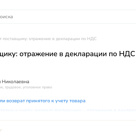
т поставщику: отражение в декларации по НДС
щику: отражение в декларации по НДС
 Николаевна
е, трудовое, уголовное право
и возврат принятого к учету товара
телем к учету: возврат поставщику - отражение в декла